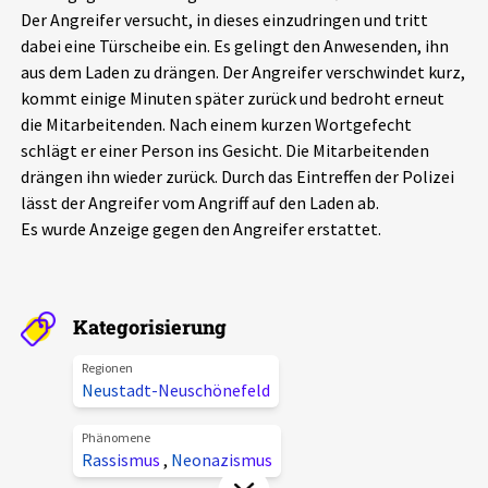
Der Angreifer versucht, in dieses einzudringen und tritt
Aktuelles
dabei eine Türscheibe ein. Es gelingt den Anwesenden, ihn
aus dem Laden zu drängen. Der Angreifer verschwindet kurz,
Alle Beiträge
Über uns
kommt einige Minuten später zurück und bedroht erneut
die Mitarbeitenden. Nach einem kurzen Wortgefecht
Veranstaltungen
schlägt er einer Person ins Gesicht. Die Mitarbeitenden
Projektbeschreibung
Pressemitteilungen
drängen ihn wieder zurück. Durch das Eintreffen der Polizei
Kontakt
lässt der Angreifer vom Angriff auf den Laden ab.
Podcasts
Es wurde Anzeige gegen den Angreifer erstattet.
Unterstützer_innen
Spenden
Kategorisierung
chronik.LE in der Presse
Regionen
Neustadt-Neuschönefeld
Phänomene
Rassismus
,
Neonazismus