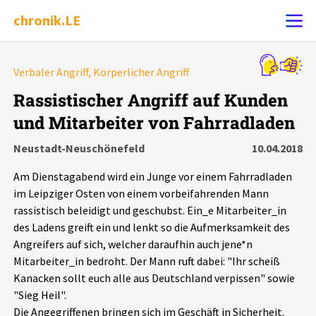
chronik.LE
Alle Ereignisse
Verbaler Angriff, Körperlicher Angriff
Ereignis melden
7502
Ereignisse
Rassistischer Angriff auf Kunden
und Mitarbeiter von Fahrradladen
Chronik
Ereignisse
Statistik
Neustadt-Neuschönefeld
10.04.2018
Exportieren
?
Filter Erklärungen
Dossiers
Am Dienstagabend wird ein Junge vor einem Fahrradladen
im Leipziger Osten von einem vorbeifahrenden Mann
Leipziger Zustände
rassistisch beleidigt und geschubst. Ein_e Mitarbeiter_in
des Ladens greift ein und lenkt so die Aufmerksamkeit des
Angreifers auf sich, welcher daraufhin auch jene*n
Schlaglichter
Mitarbeiter_in bedroht. Der Mann ruft dabei: "Ihr scheiß
Kanacken sollt euch alle aus Deutschland verpissen" sowie
Phänomene
"Sieg Heil".
Die Angegriffenen bringen sich im Geschäft in Sicherheit.