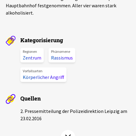
Hauptbahnhof festgenommen. Aller vier waren stark
Aktuelles
alkoholisiert.
Alle Beiträge
Über uns
Veranstaltungen
Kategorisierung
Projektbeschreibung
Pressemitteilungen
Regionen
Phänomene
Kontakt
Zentrum
Rassismus
Podcasts
Unterstützer_innen
Vorfallsarten
Körperlicher Angriff
Spenden
chronik.LE in der Presse
Quellen
2. Pressemitteilung der Polizeidirektion Leipzig am
23.02.2016