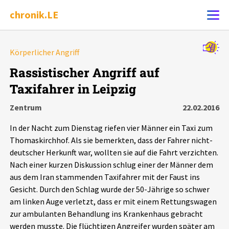
chronik.LE
Alle Ereignisse
Körperlicher Angriff
Ereignis melden
7502
Ereignisse
Rassistischer Angriff auf
Taxifahrer in Leipzig
Chronik
Ereignisse
Statistik
Zentrum
22.02.2016
Exportieren
?
Filter Erklärungen
Dossiers
In der Nacht zum Dienstag riefen vier Männer ein Taxi zum
Thomaskirchhof. Als sie bemerkten, dass der Fahrer nicht-
Leipziger Zustände
deutscher Herkunft war, wollten sie auf die Fahrt verzichten.
Nach einer kurzen Diskussion schlug einer der Männer dem
aus dem Iran stammenden Taxifahrer mit der Faust ins
Schlaglichter
Gesicht. Durch den Schlag wurde der 50-Jährige so schwer
am linken Auge verletzt, dass er mit einem Rettungswagen
Phänomene
zur ambulanten Behandlung ins Krankenhaus gebracht
werden musste. Die flüchtigen Angreifer wurden später am