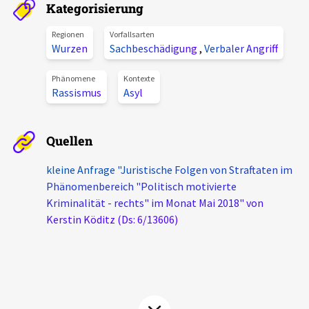
Kategorisierung
Aktuelles
Regionen
Vorfallsarten
Wurzen
Sachbeschädigung
,
Verbaler Angriff
Alle Beiträge
Über uns
Veranstaltungen
Phänomene
Kontexte
Rassismus
Asyl
Projektbeschreibung
Pressemitteilungen
Kontakt
Podcasts
Quellen
Unterstützer_innen
kleine Anfrage "Juristische Folgen von Straftaten im
Spenden
Phänomenbereich "Politisch motivierte
Kriminalität - rechts" im Monat Mai 2018" von
chronik.LE in der Presse
Kerstin Köditz (Ds: 6/13606)