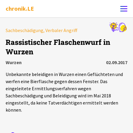
chronik.LE
Alle Ereignisse
Sachbeschädigung, Verbaler Angriff
Ereignis melden
7502
Ereignisse
Rassistischer Flaschenwurf in
Wurzen
Chronik
Ereignisse
Statistik
Wurzen
02.09.2017
Exportieren
?
Filter Erklärungen
Dossiers
Unbekannte beleidigen in Wurzen einen Geflüchteten und
werfen eine Bierflasche gegen dessen Fenster. Das
Leipziger Zustände
eingeleitete Ermittlungsverfahren wegen
Sachbeschädigung und Beleidigung wird im Mai 2018
eingestellt, da keine Tatverdächtigen ermittelt werden
Schlaglichter
können.
Phänomene