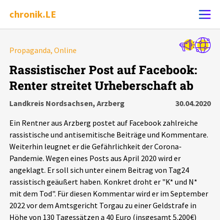
chronik.LE
Alle Ereignisse
Propaganda, Online
Ereignis melden
7502
Ereignisse
Rassistischer Post auf Facebook:
Renter streitet Urheberschaft ab
Chronik
Ereignisse
Statistik
Landkreis Nordsachsen, Arzberg
30.04.2020
Exportieren
?
Filter Erklärungen
Dossiers
Ein Rentner aus Arzberg postet auf Facebook zahlreiche
rassistische und antisemitische Beiträge und Kommentare.
Leipziger Zustände
Weiterhin leugnet er die Gefährlichkeit der Corona-
Pandemie. Wegen eines Posts aus April 2020 wird er
angeklagt. Er soll sich unter einem Beitrag von Tag24
Schlaglichter
rassistisch geäußert haben. Konkret droht er "K* und N*
mit dem Tod". Für diesen Kommentar wird er im September
Phänomene
2022 vor dem Amtsgericht Torgau zu einer Geldstrafe in
Höhe von 130 Tagessätzen a 40 Euro (insgesamt 5.200€)