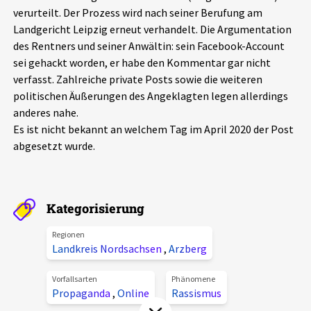
verurteilt. Der Prozess wird nach seiner Berufung am
Aktuelles
Landgericht Leipzig erneut verhandelt. Die Argumentation
des Rentners und seiner Anwältin: sein Facebook-Account
Alle Beiträge
Über uns
sei gehackt worden, er habe den Kommentar gar nicht
verfasst. Zahlreiche private Posts sowie die weiteren
Veranstaltungen
politischen Äußerungen des Angeklagten legen allerdings
Projektbeschreibung
Pressemitteilungen
anderes nahe.
Kontakt
Es ist nicht bekannt an welchem Tag im April 2020 der Post
Podcasts
abgesetzt wurde.
Unterstützer_innen
Spenden
Kategorisierung
chronik.LE in der Presse
Regionen
Landkreis Nordsachsen
,
Arzberg
Vorfallsarten
Phänomene
Propaganda
,
Online
Rassismus