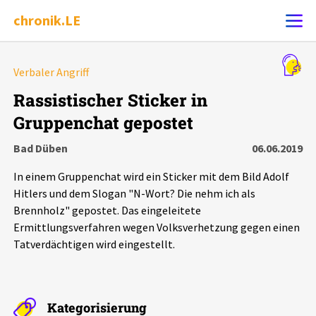
chronik.LE
Alle Ereignisse
Verbaler Angriff
Ereignis melden
7502
Ereignisse
Rassistischer Sticker in
Gruppenchat gepostet
Chronik
Ereignisse
Statistik
Bad Düben
06.06.2019
Exportieren
?
Filter Erklärungen
Dossiers
In einem Gruppenchat wird ein Sticker mit dem Bild Adolf
Hitlers und dem Slogan "N-Wort? Die nehm ich als
Leipziger Zustände
Brennholz" gepostet. Das eingeleitete
Ermittlungsverfahren wegen Volksverhetzung gegen einen
Tatverdächtigen wird eingestellt.
Schlaglichter
Phänomene
Kategorisierung