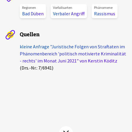
Aktuelles
Regionen
Vorfallsarten
Phänomene
Bad Düben
Verbaler Angriff
Rassismus
Alle Beiträge
Über uns
Quellen
Veranstaltungen
Projektbeschreibung
Pressemitteilungen
kleine Anfrage "Juristische Folgen von Straftaten im
Kontakt
Phänomenbereich 'politisch motivierte Kriminalität
Podcasts
- rechts' im Monat Juni 2021" von Kerstin Köditz
Unterstützer_innen
(Drs.-Nr.: 7/6941)
Spenden
chronik.LE in der Presse