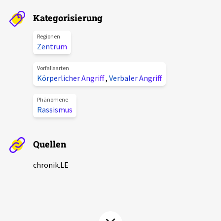
Aktuelles
Kategorisierung
Alle Beiträge
Regionen
Über uns
Zentrum
Veranstaltungen
Projektbeschreibung
Vorfallsarten
Pressemitteilungen
Körperlicher Angriff
,
Verbaler Angriff
Kontakt
Podcasts
Phänomene
Unterstützer_innen
Rassismus
Spenden
Quellen
chronik.LE in der Presse
chronik.LE