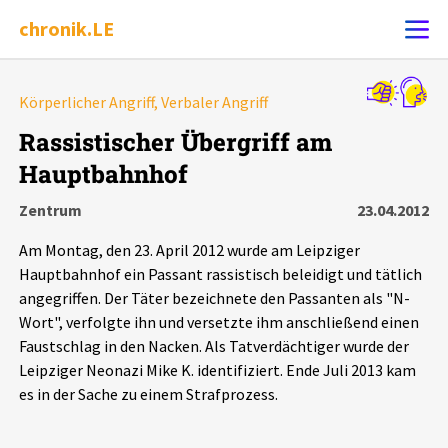
chronik.LE
Alle Ereignisse
Körperlicher Angriff, Verbaler Angriff
Ereignis melden
7502
Ereignisse
Rassistischer Übergriff am
Hauptbahnhof
Chronik
Ereignisse
Statistik
Zentrum
23.04.2012
Exportieren
?
Filter Erklärungen
Dossiers
Am Montag, den 23. April 2012 wurde am Leipziger
Hauptbahnhof ein Passant rassistisch beleidigt und tätlich
Leipziger Zustände
angegriffen. Der Täter bezeichnete den Passanten als "N-
Wort", verfolgte ihn und versetzte ihm anschließend einen
Faustschlag in den Nacken. Als Tatverdächtiger wurde der
Schlaglichter
Leipziger Neonazi Mike K. identifiziert. Ende Juli 2013 kam
es in der Sache zu einem Strafprozess.
Phänomene