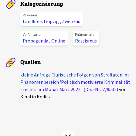
Kategorisierung
Aktuelles
Regionen
Landkreis Leipzig
,
Zwenkau
Alle Beiträge
Über uns
Veranstaltungen
Vorfallsarten
Phänomene
Propaganda
,
Online
Rassismus
Projektbeschreibung
Pressemitteilungen
Kontakt
Podcasts
Quellen
Unterstützer_innen
kleine Anfrage "Juristische Folgen von Straftaten im
Spenden
Phänomenbereich 'Politisch motivierte Kriminalität
- rechts' im Monat März 2022" (Drs.-Nr.: 7/9532)
von
chronik.LE in der Presse
Kerstin Köditz