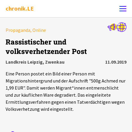
chronik.LE
Alle Ereignisse
Propaganda, Online
Ereignis melden
7502
Ereignisse
Rassistischer und
volksverhetzender Post
Chronik
Ereignisse
Statistik
Landkreis Leipzig, Zwenkau
11.09.2019
Exportieren
?
Filter Erklärungen
Dossiers
Eine Person postet ein Bild einer Person mit
Migrationshintergrund und der Aufschrift "500g Achmed nur
Leipziger Zustände
1,99 EUR". Damit werden Migrant*innen entmenschlicht
und zur käuflichen Ware degradiert. Das eingeleitete
Ermittlungsverfahren gegen einen Tatverdächtigen wegen
Schlaglichter
Volksverhetzung wird eingestellt.
Phänomene