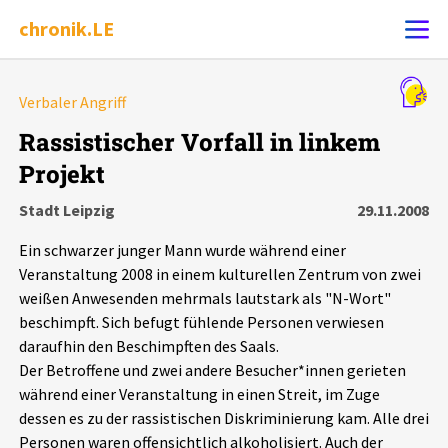
chronik.LE
Alle Ereignisse
Verbaler Angriff
Ereignis melden
7502
Ereignisse
Rassistischer Vorfall in linkem
Projekt
Chronik
Ereignisse
Statistik
Stadt Leipzig
29.11.2008
Exportieren
?
Filter Erklärungen
Dossiers
Ein schwarzer junger Mann wurde während einer
Veranstaltung 2008 in einem kulturellen Zentrum von zwei
Leipziger Zustände
weißen Anwesenden mehrmals lautstark als "N-Wort"
beschimpft. Sich befugt fühlende Personen verwiesen
daraufhin den Beschimpften des Saals.
Schlaglichter
Der Betroffene und zwei andere Besucher*innen gerieten
während einer Veranstaltung in einen Streit, im Zuge
Phänomene
dessen es zu der rassistischen Diskriminierung kam. Alle drei
Personen waren offensichtlich alkoholisiert. Auch der