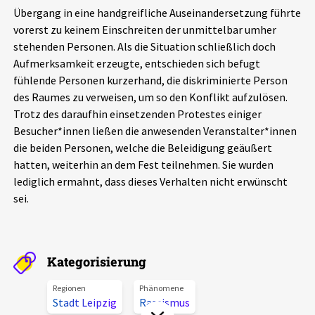
Übergang in eine handgreifliche Auseinandersetzung führte
Aktuelles
vorerst zu keinem Einschreiten der unmittelbar umher
stehenden Personen. Als die Situation schließlich doch
Alle Beiträge
Über uns
Aufmerksamkeit erzeugte, entschieden sich befugt
fühlende Personen kurzerhand, die diskriminierte Person
Veranstaltungen
des Raumes zu verweisen, um so den Konflikt aufzulösen.
Projektbeschreibung
Pressemitteilungen
Trotz des daraufhin einsetzenden Protestes einiger
Kontakt
Besucher*innen ließen die anwesenden Veranstalter*innen
Podcasts
die beiden Personen, welche die Beleidigung geäußert
Unterstützer_innen
hatten, weiterhin an dem Fest teilnehmen. Sie wurden
lediglich ermahnt, dass dieses Verhalten nicht erwünscht
Spenden
sei.
chronik.LE in der Presse
Kategorisierung
Regionen
Phänomene
Stadt Leipzig
Rassismus