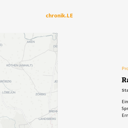
chronik.LE
Pr
R
Sta
Ein
Spr
Erm