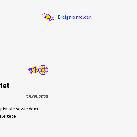
Ereignis melden
Statistik
tet
Exportieren
?
Filter Erklärungen
25.09.2020
npistole sowie dem
eleitete