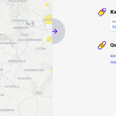
Ka
Re
St
Qu
kle
mot