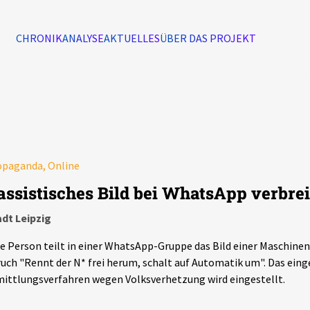
CHRONIK
ANALYSE
AKTUELLES
ÜBER DAS PROJEKT
Alle Ereignisse
7502
Ereignisse
opaganda, Online
Ereignisse
assistisches Bild bei WhatsApp verbrei
dt Leipzig
e Person teilt in einer WhatsApp-Gruppe das Bild einer Maschine
uch "Rennt der N* frei herum, schalt auf Automatik um". Das eing
ittlungsverfahren wegen Volksverhetzung wird eingestellt.