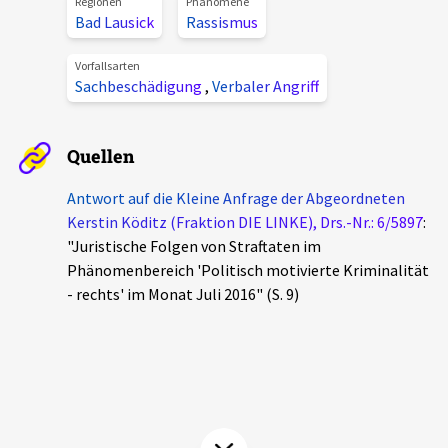
Regionen
Phänomene
Aktuelles
Bad Lausick
Rassismus
Vorfallsarten
Alle Beiträge
Sachbeschädigung
,
Verbaler Angriff
Über uns
Veranstaltungen
Projektbeschreibung
Pressemitteilungen
Quellen
Kontakt
Podcasts
Antwort auf die Kleine Anfrage der Abgeordneten
Unterstützer_innen
Kerstin Köditz (Fraktion DIE LINKE), Drs.-Nr.: 6/5897
:
"Juristische Folgen von Straftaten im
Spenden
Phänomenbereich 'Politisch motivierte Kriminalität
- rechts' im Monat Juli 2016" (S. 9)
chronik.LE in der Presse