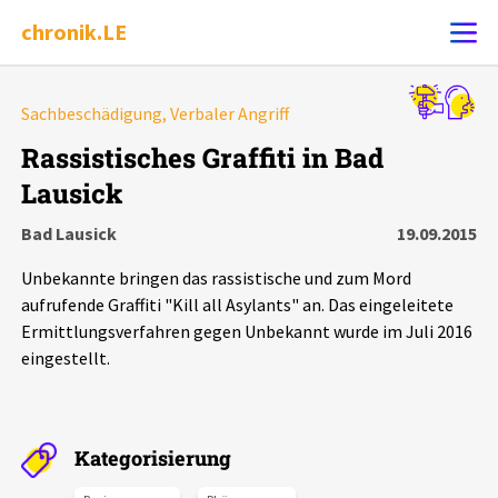
chronik.LE
Alle Ereignisse
Sachbeschädigung, Verbaler Angriff
Ereignis melden
7502
Ereignisse
Rassistisches Graffiti in Bad
Lausick
Chronik
Ereignisse
Statistik
Bad Lausick
19.09.2015
Exportieren
?
Filter Erklärungen
Dossiers
Unbekannte bringen das rassistische und zum Mord
aufrufende Graffiti "Kill all Asylants" an. Das eingeleitete
Leipziger Zustände
Ermittlungsverfahren gegen Unbekannt wurde im Juli 2016
eingestellt.
Schlaglichter
Phänomene
Kategorisierung