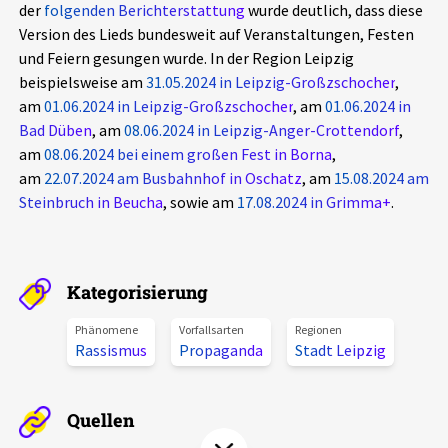
der
folgenden Berichterstattung
wurde deutlich, dass diese
Aktuelles
Version des Lieds bundesweit auf Veranstaltungen, Festen
und Feiern gesungen wurde. In der Region Leipzig
Alle Beiträge
beispielsweise am
31.05.2024 in Leipzig-Großzschocher
,
Über uns
am
01.06.2024 in Leipzig-Großzschocher
, am
01.06.2024 in
Veranstaltungen
Bad Düben
, am
08.06.2024 in Leipzig-Anger-Crottendorf
,
Projektbeschreibung
am
Pressemitteilungen
08.06.2024 bei einem großen Fest in Borna
,
am
22.07.2024 am Busbahnhof in Oschatz
, am
15.08.2024 am
Kontakt
Podcasts
Steinbruch in Beucha
, sowie am
17.08.2024 in Grimma+
.
Unterstützer_innen
Spenden
Kategorisierung
chronik.LE in der Presse
Phänomene
Vorfallsarten
Regionen
Rassismus
Propaganda
Stadt Leipzig
Quellen