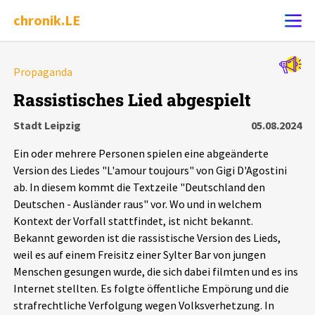
chronik.LE
Alle Ereignisse
Propaganda
Ereignis melden
7502
Ereignisse
Rassistisches Lied abgespielt
Stadt Leipzig
05.08.2024
Chronik
Ereignisse
Statistik
Ein oder mehrere Personen spielen eine abgeänderte
Exportieren
?
Filter Erklärungen
Dossiers
Version des Liedes "L'amour toujours" von Gigi D'Agostini
ab. In diesem kommt die Textzeile "Deutschland den
Deutschen - Ausländer raus" vor. Wo und in welchem
Leipziger Zustände
Kontext der Vorfall stattfindet, ist nicht bekannt.
Bekannt geworden ist die rassistische Version des Lieds,
Schlaglichter
weil es auf einem Freisitz einer Sylter Bar von jungen
Menschen gesungen wurde, die sich dabei filmten und es ins
Phänomene
Internet stellten. Es folgte öffentliche Empörung und die
strafrechtliche Verfolgung wegen Volksverhetzung. In