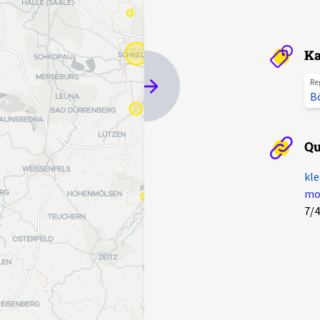
Ka
Re
B
Qu
kle
mot
7/4