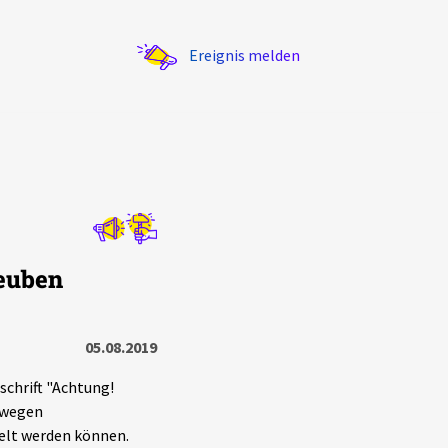
Ereignis melden
Statistik
euben
Exportieren
?
Filter Erklärungen
05.08.2019
chrift "Achtung!
 wegen
telt werden können.