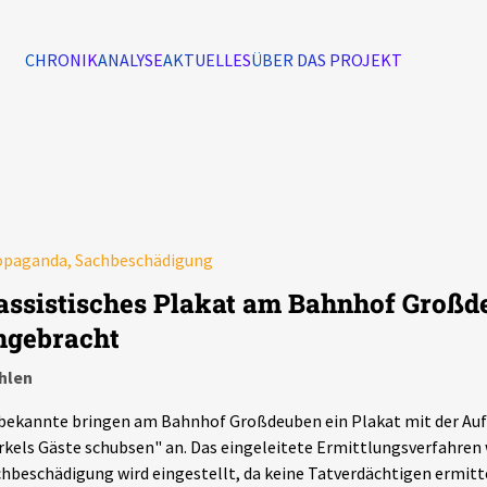
CHRONIK
ANALYSE
AKTUELLES
ÜBER DAS PROJEKT
Alle Ereignisse
7502
Ereignisse
opaganda, Sachbeschädigung
Ereignisse
assistisches Plakat am Bahnhof Großd
ngebracht
hlen
ekannte bringen am Bahnhof Großdeuben ein Plakat mit der Aufs
kels Gäste schubsen" an. Das eingeleitete Ermittlungsverfahren
hbeschädigung wird eingestellt, da keine Tatverdächtigen ermit