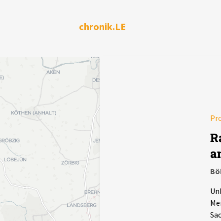
chronik.LE
Pr
R
a
Bö
Unb
Mer
Sac