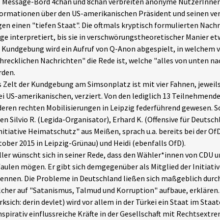
 Message-Bord 4chan und 8chan verbreiten anonyme NutzerInnen
ormationen über den US-amerikanischen Präsident und seinen v
en einen "tiefen Staat". Die oftmals kryptisch formulierten Nach
ge interpretiert, bis sie in verschwörungstheoretischer Manier e
 Kundgebung wird ein Aufruf von Q-Anon abgespielt, in welchem v
hrecklichen Nachrichten" die Rede ist, welche "alles von unten n
rden.
 Zelt der Kundgebung am Simsonplatz ist mit vier Fahnen, jeweils
i US-amerikanischen, verziert. Von den lediglich 13 Teilnehmende
eren rechten Mobilisierungen in Leipzig federführend gewesen. So
en Silvio R. (Legida-Organisator), Erhard K. (Offensive für Deutsch
nitiative Heimatschutz" aus Meißen, sprach u.a. bereits bei der 
ober 2015 in Leipzig-Grünau) und Heidi (ebenfalls OfD).
ler wünscht sich in seiner Rede, dass den Wähler*innen von CDU u
aulen mögen. Er gibt sich demgegenüber als Mitglied der Initiati
ennen. Die Probleme in Deutschland ließen sich maßgeblich durch
cher auf "Satanismus, Talmud und Korruption" aufbaue, erklären. 
rksich: derin devlet) wird vor allem in der Türkei ein Staat im Sta
spirativ einflussreiche Kräfte in der Gesellschaft mit Rechtsext