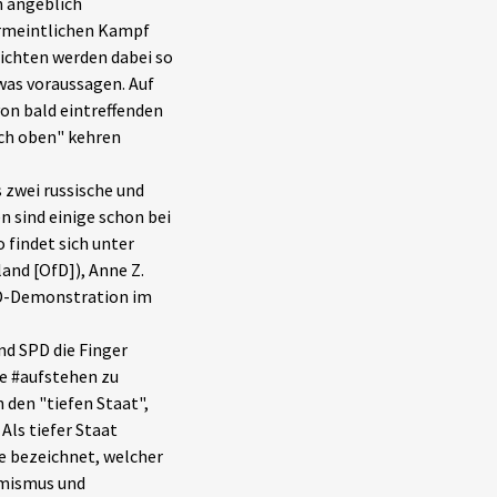
 angeblich
ermeintlichen Kampf
richten werden dabei so
twas voraussagen. Auf
on bald eintreffenden
ach oben" kehren
 zwei russische und
n sind einige schon bei
 findet sich unter
land [OfD]), Anne Z.
OfD-Demonstration im
nd SPD die Finger
ve #aufstehen zu
 den "tiefen Staat",
Als tiefer Staat
ate bezeichnet, welcher
remismus und