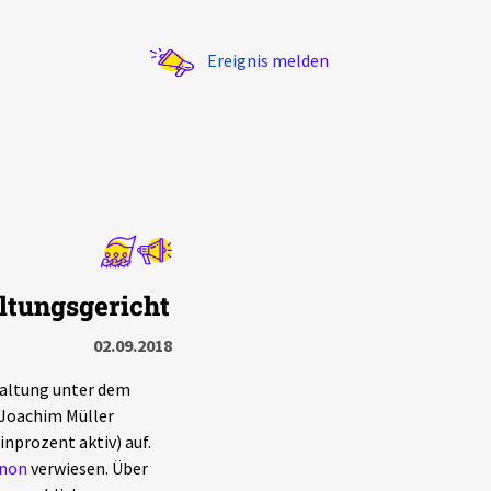
Ereignis melden
Statistik
ltungsgericht
Exportieren
?
Filter Erklärungen
02.09.2018
taltung unter dem
-Joachim Müller
inprozent aktiv) auf.
Anon
verwiesen. Über