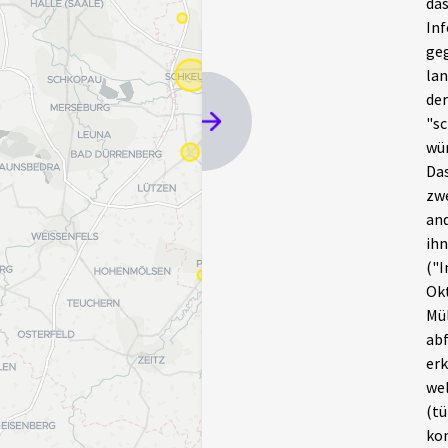
das
Inf
geg
lan
der
"sc
wü
Das
zwe
and
ihn
("I
Okt
Mül
abf
erk
wel
(tü
kon