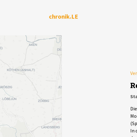
chronik.LE
Ve
R
Sta
Die
Mot
(Sp
In 