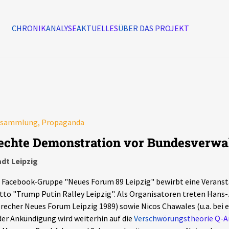
CHRONIK
ANALYSE
AKTUELLES
ÜBER DAS PROJEKT
Alle Ereignisse
7502
Ereignisse
rsammlung, Propaganda
Ereignisse
echte Demonstration vor Bundesverwa
dt Leipzig
 Facebook-Gruppe "Neues Forum 89 Leipzig" bewirbt eine Verans
to "Trump Putin Ralley Leipzig". Als Organisatoren treten Hans
recher Neues Forum Leipzig 1989) sowie Nicos Chawales (u.a. bei e
der Ankündigung wird weiterhin auf die
Verschwörungstheorie Q-