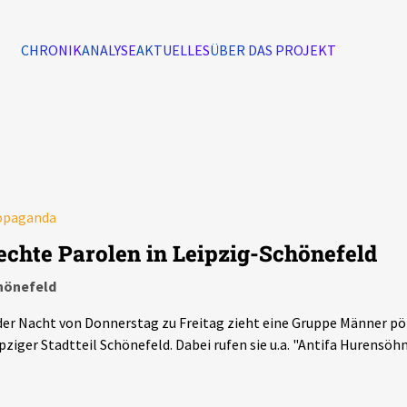
CHRONIK
ANALYSE
AKTUELLES
ÜBER DAS PROJEKT
Alle Ereignisse
7502
Ereignisse
opaganda
Ereignisse
echte Parolen in Leipzig-Schönefeld
hönefeld
der Nacht von Donnerstag zu Freitag zieht eine Gruppe Männer pö
pziger Stadtteil Schönefeld. Dabei rufen sie u.a. "Antifa Hurensöhn