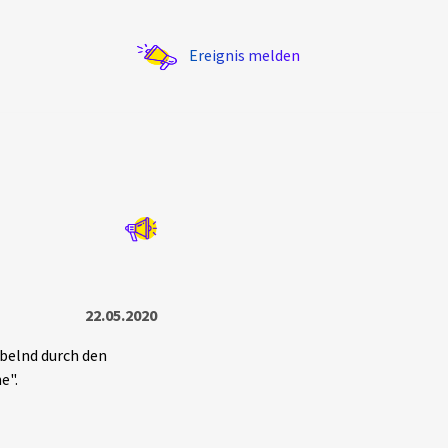
Ereignis melden
Statistik
Exportieren
?
Filter Erklärungen
22.05.2020
belnd durch den
e".