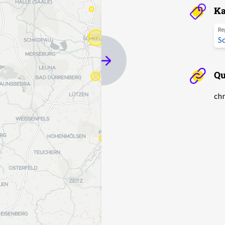
Ka
Re
S
Qu
chr