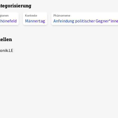
tegorisierung
gionen
Kontexte
Phänomene
chönefeld
Männertag
Anfeindung politischer Gegner*inn
ellen
onik.LE