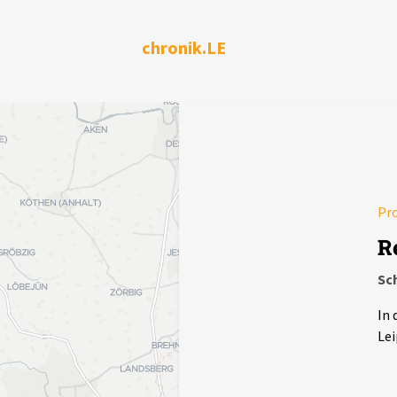
chronik.LE
Pr
R
Sc
In 
Lei