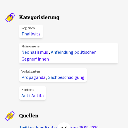
Aktuelles
Kategorisierung
Alle Beiträge
Über uns
Regionen
Veranstaltungen
Thallwitz
Projektbeschreibung
Pressemitteilungen
Phänomene
Kontakt
Neonazismus
,
Anfeindung politischer
Podcasts
Gegner*innen
Unterstützer_innen
Vorfallsarten
Spenden
Propaganda
,
Sachbeschädigung
chronik.LE in der Presse
Kontexte
Anti-Antifa
Quellen
Twitter Jens Kretschmar vom 26.09.2020