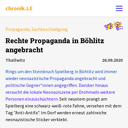
chronik.LE
Alle Ereignisse
Propaganda, Sachbeschädigung
Ereignis melden
7502
Ereignisse
Rechte Propaganda in Böhlitz
angebracht
Chronik
Ereignisse
Statistik
Thallwitz
26.09.2020
Exportieren
?
Filter Erklärungen
Dossiers
Rings um den Steinbruch Spielberg in Böhlitz wird immer
wieder neonazistische Propaganda angebracht und
Leipziger Zustände
politische Gegner*innen angegriffen. Darüber hinaus
versucht die lokale Neonaziszene per Drohmails weitere
Personen einzuschüchtern
. Seit neustem prangt am
Schlaglichter
Spielberg eine schwarz-weiß-rote Fahne, versehen mit dem
Tag "Anti-Antifa". Im Dorf werden erneut zahlreiche
Phänomene
neonazistische Sticker verklebt.