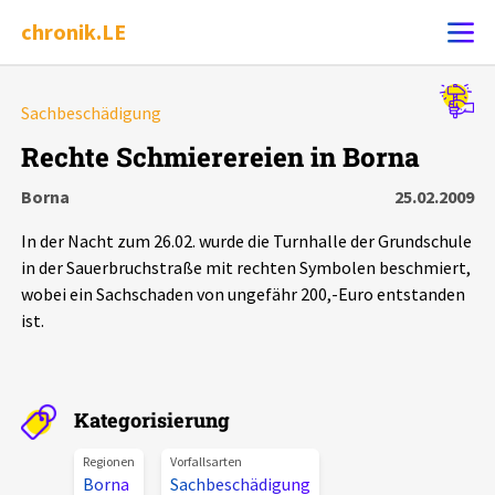
chronik.LE
Alle Ereignisse
Sachbeschädigung
Ereignis melden
7502
Ereignisse
Rechte Schmierereien in Borna
Borna
25.02.2009
Chronik
Ereignisse
Statistik
In der Nacht zum 26.02. wurde die Turnhalle der Grundschule
Exportieren
?
Filter Erklärungen
Dossiers
in der Sauerbruchstraße mit rechten Symbolen beschmiert,
wobei ein Sachschaden von ungefähr 200,-Euro entstanden
ist.
Leipziger Zustände
Schlaglichter
Kategorisierung
Phänomene
Regionen
Vorfallsarten
Borna
Sachbeschädigung