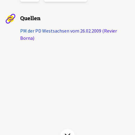
Aktuelles
Quellen
Alle Beiträge
Über uns
PM der PD Westsachsen vom 26.02.2009 (Revier
Veranstaltungen
Borna)
Projektbeschreibung
Pressemitteilungen
Kontakt
Podcasts
Unterstützer_innen
Spenden
chronik.LE in der Presse