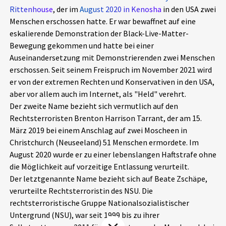
Rittenhouse
, der im
August 2020 in Kenosha
in den USA zwei
Aktuelles
Menschen erschossen hatte. Er war bewaffnet auf eine
eskalierende Demonstration der Black-Live-Matter-
Alle Beiträge
Über uns
Bewegung gekommen und hatte bei einer
Auseinandersetzung mit Demonstrierenden zwei Menschen
Veranstaltungen
erschossen. Seit seinem Freispruch im November 2021 wird
Projektbeschreibung
Pressemitteilungen
er von der extremen Rechten und Konservativen in den USA,
Kontakt
aber vor allem auch im Internet, als "Held" verehrt.
Podcasts
Der zweite Name bezieht sich vermutlich auf den
Unterstützer_innen
Rechtsterroristen Brenton Harrison Tarrant, der am 15.
März 2019 bei einem Anschlag auf zwei Moscheen in
Spenden
Christchurch (Neuseeland) 51 Menschen ermordete. Im
chronik.LE in der Presse
August 2020 wurde er zu einer lebenslangen Haftstrafe ohne
die Möglichkeit auf vorzeitige Entlassung verurteilt.
Der letztgenannte Name bezieht sich auf Beate Zschäpe,
verurteilte Rechtsterroristin des NSU. Die
rechtsterroristische Gruppe Nationalsozialistischer
Untergrund (NSU), war seit 1999 bis zu ihrer