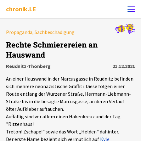
chronik.LE
Alle Ereignisse
Propaganda, Sachbeschädigung
Ereignis melden
7502
Ereignisse
Rechte Schmierereien an
Hauswand
Chronik
Ereignisse
Statistik
Reudnitz-Thonberg
21.12.2021
Exportieren
?
Filter Erklärungen
Dossiers
An einer Hauswand in der Marcusgasse in Reudnitz befinden
sich mehrere neonazistische Graffiti. Diese folgen einer
Leipziger Zustände
Route entlang der Wurzener Straße, Hermann-Liebmann-
Straße bis in die besagte Marcusgasse, an deren Verlauf
öfter Aufkleber auftauchen.
Schlaglichter
Auffällig sind vor allem einen Hakenkreuz und der Tag
"Rittenhaus!
Phänomene
Treton! Zschäpe!" sowie das Wort „Helden“ dahinter.
Der erste Name bezieht sich vermutlich auf
Kyle