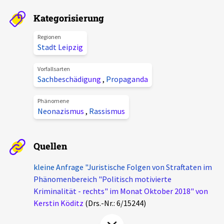
Aktuelles
Kategorisierung
Alle Beiträge
Regionen
Über uns
Stadt Leipzig
Veranstaltungen
Projektbeschreibung
Vorfallsarten
Pressemitteilungen
Sachbeschädigung
,
Propaganda
Kontakt
Podcasts
Phänomene
Unterstützer_innen
Neonazismus
,
Rassismus
Spenden
Quellen
chronik.LE in der Presse
kleine Anfrage "Juristische Folgen von Straftaten im
Phänomenbereich "Politisch motivierte
Kriminalität - rechts" im Monat Oktober 2018" von
Kerstin Köditz
(Drs.-Nr.: 6/15244)