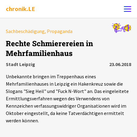
chronik.LE
Alle Ereignisse
Sachbeschädigung, Propaganda
Ereignis melden
7502
Ereignisse
Rechte Schmierereien in
Mehrfamilienhaus
Chronik
Ereignisse
Statistik
Stadt Leipzig
23.06.2018
Exportieren
?
Filter Erklärungen
Dossiers
Unbekannte bringen im Treppenhaus eines
Mehrfamilienhauses in Leipzig ein Hakenkreuz sowie die
Leipziger Zustände
Slogans "Sieg Heil" und "Fuck N-Wort" an. Das eingeleitete
Ermittlungsverfahren wegen des Verwendens von
Kennzeichen verfassungswidriger Organisationen wird im
Schlaglichter
Oktober eingestellt, da keine Tatverdächtigen ermittelt
werden können.
Phänomene