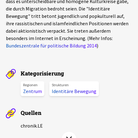
dass es unterscheidbare und homogene Kulturkreise gäbe,
Aktuelles
die durch Migration bedroht seien. Die "Identitäre
Bewegung" tritt betont jugendlich und popkulturell auf,
Alle Beiträge
ihre rassistischen und islamfeindlichen Positionen werden
Über uns
dabei aktionistisch verpackt. Sie treten außerdem
Veranstaltungen
besonders im Internet in Erscheinung. (Mehr Infos:
Projektbeschreibung
Bundeszentrale für politische Bildung 2014
)
Pressemitteilungen
Kontakt
Podcasts
Unterstützer_innen
Kategorisierung
Spenden
Regionen
Strukturen
Zentrum
Identitäre Bewegung
chronik.LE in der Presse
Quellen
chronik.LE