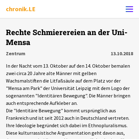
chronik.LE
Alle Ereignisse
Rechte Schmierereien an der Uni-
Ereignis melden
7502
Ereignisse
Mensa
Zentrum
13.10.2018
Chronik
Ereignisse
Statistik
In der Nacht vom 13. Oktober auf den 14. Oktober bemalen
zwei circa 20 Jahre alte Männer mit gelben
Exportieren
?
Filter Erklärungen
Dossiers
Wachsmalstiften die Litfaßsäule auf dem Platz vor der
"Mensa am Park" der Universität Leipzig mit dem Logo der
Leipziger Zustände
sogenannten "Identitären Bewegung". Die Männer bringen
auch entsprechende Aufkleber an.
Schlaglichter
Die "Identitäre Bewegung" kommt ursprünglich aus
Frankreich und ist seit 2012 auch in Deutschland vertreten.
Ihre Ideologie begründet sich dabei im Ethnopluralismus.
Phänomene
Diese kulturrassistische Argumentation geht davon aus,