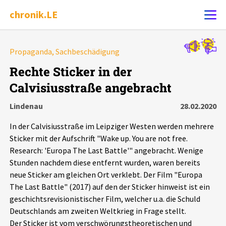
chronik.LE
Alle Ereignisse
Propaganda, Sachbeschädigung
Ereignis melden
7502
Ereignisse
Rechte Sticker in der
Calvisiusstraße angebracht
Chronik
Ereignisse
Statistik
Lindenau
28.02.2020
Exportieren
?
Filter Erklärungen
Dossiers
In der Calvisiusstraße im Leipziger Westen werden mehrere
Sticker mit der Aufschrift "Wake up. You are not free.
Leipziger Zustände
Research: 'Europa The Last Battle'" angebracht. Wenige
Stunden nachdem diese entfernt wurden, waren bereits
neue Sticker am gleichen Ort verklebt. Der Film "Europa
Schlaglichter
The Last Battle" (2017) auf den der Sticker hinweist ist ein
geschichtsrevisionistischer Film, welcher u.a. die Schuld
Phänomene
Deutschlands am zweiten Weltkrieg in Frage stellt.
Der Sticker ist vom verschwörungstheoretischen und