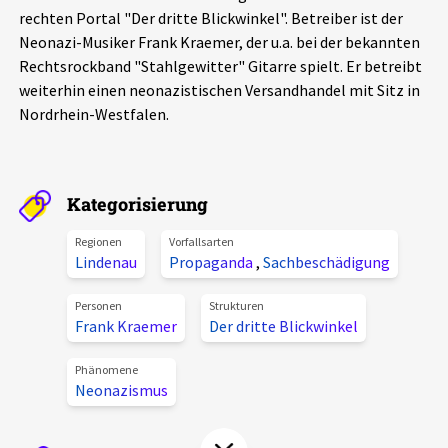
rechten Portal "Der dritte Blickwinkel". Betreiber ist der
Aktuelles
Neonazi-Musiker Frank Kraemer, der u.a. bei der bekannten
Rechtsrockband "Stahlgewitter" Gitarre spielt. Er betreibt
Alle Beiträge
Über uns
weiterhin einen neonazistischen Versandhandel mit Sitz in
Nordrhein-Westfalen.
Veranstaltungen
Projektbeschreibung
Pressemitteilungen
Kontakt
Podcasts
Kategorisierung
Unterstützer_innen
Regionen
Vorfallsarten
Spenden
Lindenau
Propaganda
,
Sachbeschädigung
chronik.LE in der Presse
Personen
Strukturen
Frank Kraemer
Der dritte Blickwinkel
Phänomene
Neonazismus