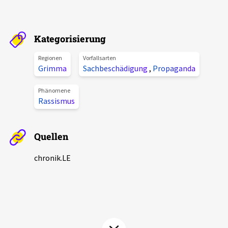
Aktuelles
Alle Beiträge
Kategorisierung
Über uns
Veranstaltungen
Regionen
Vorfallsarten
Grimma
Sachbeschädigung
,
Propaganda
Projektbeschreibung
Pressemitteilungen
Kontakt
Phänomene
Podcasts
Rassismus
Unterstützer_innen
Spenden
Quellen
chronik.LE in der Presse
chronik.LE