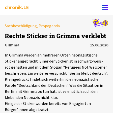
chronik.LE
Alle Ereignisse
Sachbeschädigung, Propaganda
Ereignis melden
7502
Ereignisse
Rechte Sticker in Grimma verklebt
Grimma
15.06.2020
Chronik
Ereignisse
Statistik
In Grimma werden an mehreren Orten neonazistische
Exportieren
?
Filter Erklärungen
Dossiers
Sticker angebracht. Einer der Sticker ist in schwarz-weiß-
rot gehalten und mit dem Slogan "Refugees Not Welcome"
beschrieben. Ein weiterer verspricht "Berlin bleibt deutsch".
Leipziger Zustände
Kleingedruckt findet sich weiterhin die neonazistische
Parole "Deutschland den Deutschen". Was die Situation in
Schlaglichter
Berlin mit Grimma zu tun hat, ist vermutlich auch den
klebenden Neonazis nicht klar.
Phänomene
Einige der Sticker wurden bereits von Engagierten
Bürger*innen abgekratzt.