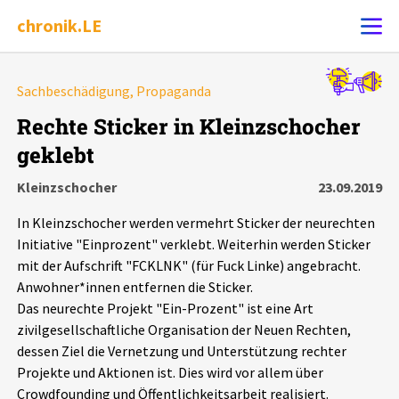
chronik.LE
Alle Ereignisse
Sachbeschädigung, Propaganda
Ereignis melden
7502
Ereignisse
Rechte Sticker in Kleinzschocher
geklebt
Chronik
Ereignisse
Statistik
Kleinzschocher
23.09.2019
Exportieren
?
Filter Erklärungen
Dossiers
In Kleinzschocher werden vermehrt Sticker der neurechten
Initiative "Einprozent" verklebt. Weiterhin werden Sticker
Leipziger Zustände
mit der Aufschrift "FCKLNK" (für Fuck Linke) angebracht.
Anwohner*innen entfernen die Sticker.
Das neurechte Projekt "Ein-Prozent" ist eine Art
Schlaglichter
zivilgesellschaftliche Organisation der Neuen Rechten,
dessen Ziel die Vernetzung und Unterstützung rechter
Phänomene
Projekte und Aktionen ist. Dies wird vor allem über
Crowdfounding und Öffentlichkeitsarbeit realisiert.