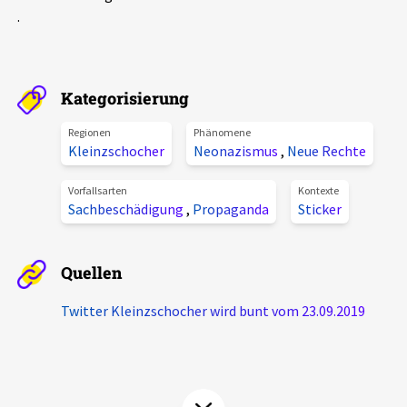
.
Aktuelles
Alle Beiträge
Über uns
Kategorisierung
Veranstaltungen
Projektbeschreibung
Regionen
Phänomene
Pressemitteilungen
Kleinzschocher
Neonazismus
,
Neue Rechte
Kontakt
Podcasts
Vorfallsarten
Kontexte
Unterstützer_innen
Sachbeschädigung
,
Propaganda
Sticker
Spenden
Quellen
chronik.LE in der Presse
Twitter Kleinzschocher wird bunt vom 23.09.2019