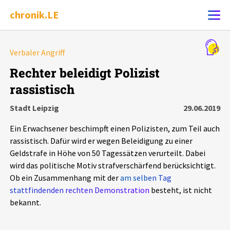
chronik.LE
Alle Ereignisse
Verbaler Angriff
Ereignis melden
7502
Ereignisse
Rechter beleidigt Polizist
rassistisch
Chronik
Ereignisse
Statistik
Stadt Leipzig
29.06.2019
Exportieren
?
Filter Erklärungen
Dossiers
Ein Erwachsener beschimpft einen Polizisten, zum Teil auch
rassistisch. Dafür wird er wegen Beleidigung zu einer
Leipziger Zustände
Geldstrafe in Höhe von 50 Tagessätzen verurteilt. Dabei
wird das politische Motiv strafverschärfend berücksichtigt.
Ob ein Zusammenhang mit der
am selben Tag
Schlaglichter
stattfindenden rechten Demonstration
besteht, ist nicht
bekannt.
Phänomene