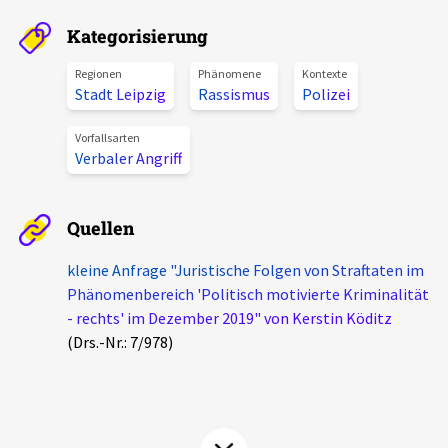
Aktuelles
Kategorisierung
Alle Beiträge
Regionen
Phänomene
Kontexte
Über uns
Stadt Leipzig
Rassismus
Polizei
Veranstaltungen
Projektbeschreibung
Vorfallsarten
Pressemitteilungen
Verbaler Angriff
Kontakt
Podcasts
Unterstützer_innen
Quellen
Spenden
kleine Anfrage "Juristische Folgen von Straftaten im
Phänomenbereich 'Politisch motivierte Kriminalität
chronik.LE in der Presse
- rechts' im Dezember 2019" von Kerstin Köditz
(Drs.-Nr.: 7/978)