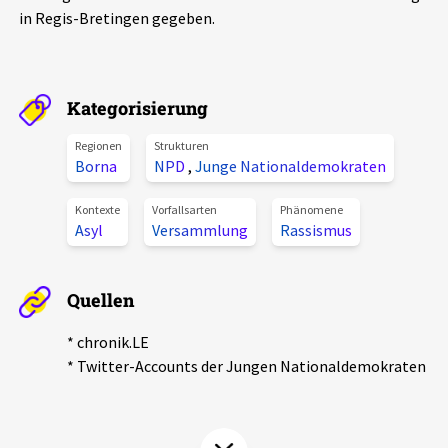
in Regis-Bretingen gegeben.
Aktuelles
Alle Beiträge
Über uns
Kategorisierung
Veranstaltungen
Projektbeschreibung
Regionen
Strukturen
Pressemitteilungen
Borna
NPD
,
Junge Nationaldemokraten
Kontakt
Podcasts
Kontexte
Vorfallsarten
Phänomene
Unterstützer_innen
Asyl
Versammlung
Rassismus
Spenden
Quellen
chronik.LE in der Presse
* chronik.LE
* Twitter-Accounts der Jungen Nationaldemokraten