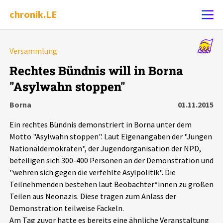
chronik.LE
Alle Ereignisse
Versammlung
Ereignis melden
7502
Ereignisse
Rechtes Bündnis will in Borna
"Asylwahn stoppen"
Chronik
Ereignisse
Statistik
Borna
01.11.2015
Exportieren
?
Filter Erklärungen
Dossiers
Ein rechtes Bündnis demonstriert in Borna unter dem
Motto "Asylwahn stoppen". Laut Eigenangaben der "Jungen
Leipziger Zustände
Nationaldemokraten", der Jugendorganisation der NPD,
beteiligen sich 300-400 Personen an der Demonstration und
"wehren sich gegen die verfehlte Asylpolitik". Die
Schlaglichter
Teilnehmenden bestehen laut Beobachter*innen zu großen
Teilen aus Neonazis. Diese tragen zum Anlass der
Phänomene
Demonstration teilweise Fackeln.
Am Tag zuvor hatte es bereits eine ähnliche Veranstaltung