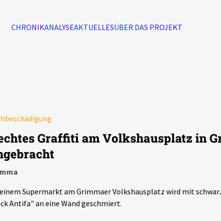
CHRONIK
ANALYSE
AKTUELLES
ÜBER DAS PROJEKT
Alle Ereignisse
7502
Ereignisse
Ereignisse
chbeschädigung
echtes Graffiti am Volkshausplatz in 
ngebracht
imma
einem Supermarkt am Grimmaer Volkshausplatz wird mit schwarz
ck Antifa" an eine Wand geschmiert.