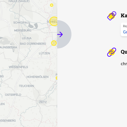
Ka
Re
G
Qu
chr