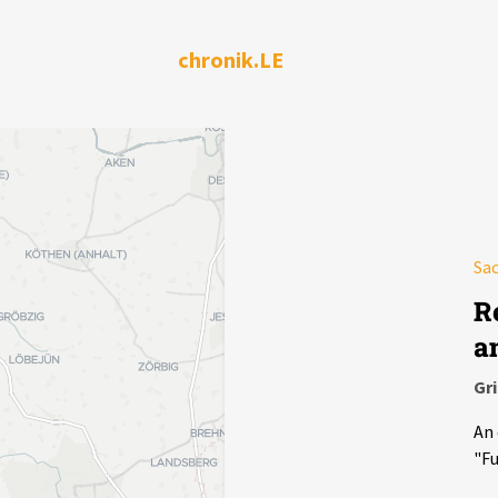
chronik.LE
Sa
R
a
Gr
An 
"Fu