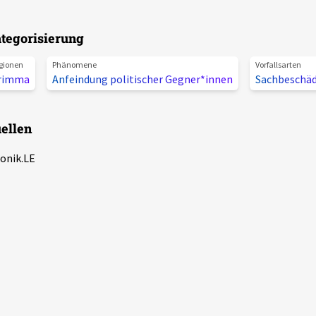
tegorisierung
gionen
Phänomene
Vorfallsarten
rimma
Anfeindung politischer Gegner*innen
Sachbeschä
ellen
onik.LE