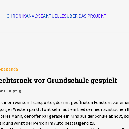
CHRONIK
ANALYSE
AKTUELLES
ÜBER DAS PROJEKT
Alle Ereignisse
7502
Ereignisse
opaganda
Ereignisse
echtsrock vor Grundschule gespielt
dt Leipzig
 einem weißen Transporter, der mit geöffneten Fenstern vor eine
pziger Westen parkt, tönt sehr laut ein Lied der neonazistischen 
terer Mann, der offenbar gerade ein Kind aus der Schule abholt, sc
ik und winkt der Person im Auto bestätigend zu.