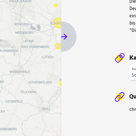
Die
Deu
ein
bis
"Di
Ka
Re
St
Qu
chr