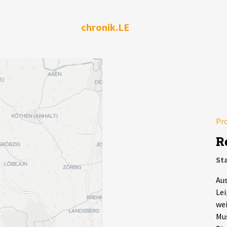
chronik.LE
Pr
R
Sta
Aus
Lei
wei
Mus