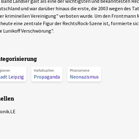
 Band Landser galt als eine der wichtigsten und bekanntesten Re
tschland und war darüber hinaus die erste, die 2003 wegen des Ta
er kriminellen Vereinigung" verboten wurde. Um den Frontmann M
 heute eine zentrale Figur der RechtsRock-Szene ist, formierte sic
e Lunikoff Verschwörung".
tegorisierung
gionen
Vorfallsarten
Phänomene
adt Leipzig
Propaganda
Neonazismus
ellen
onik.LE