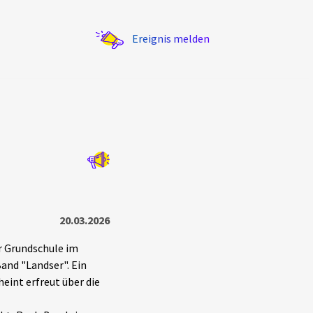
Ereignis melden
Statistik
Exportieren
?
Filter Erklärungen
20.03.2026
r Grundschule im
Band "Landser". Ein
heint erfreut über die