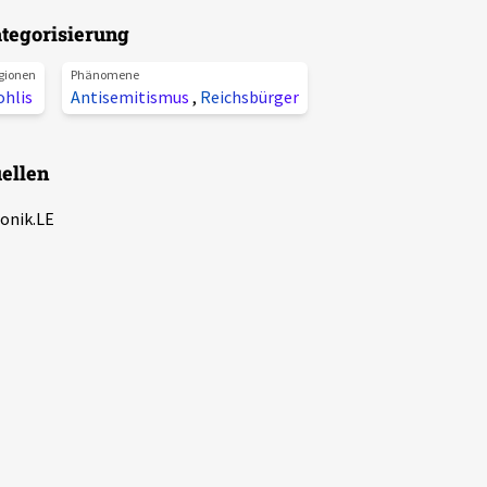
tegorisierung
gionen
Phänomene
ohlis
Antisemitismus
,
Reichsbürger
ellen
onik.LE