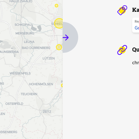
Ka
Re
G
Qu
chr