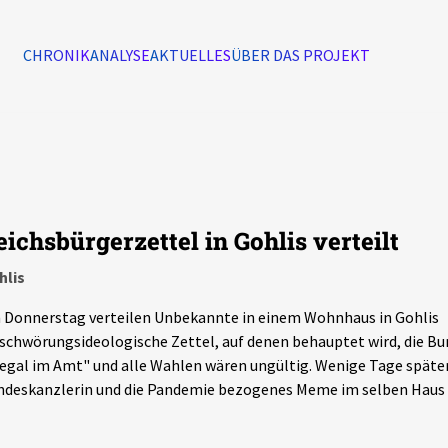
CHRONIK
ANALYSE
AKTUELLES
ÜBER DAS PROJEKT
Alle Ereignisse
7502
Ereignisse
eichsbürgerzettel in Gohlis verteilt
Ereignisse
hlis
Donnerstag verteilen Unbekannte in einem Wohnhaus in Gohlis
schwörungsideologische Zettel, auf denen behauptet wird, die Bu
legal im Amt" und alle Wahlen wären ungültig. Wenige Tage später 
deskanzlerin und die Pandemie bezogenes Meme im selben Haus v