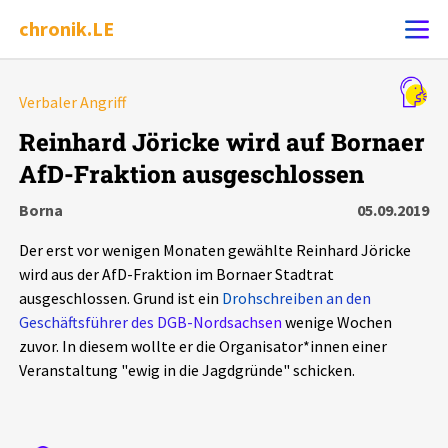
chronik.LE
Alle Ereignisse
Verbaler Angriff
Ereignis melden
7502
Ereignisse
Reinhard Jöricke wird auf Bornaer
AfD-Fraktion ausgeschlossen
Chronik
Ereignisse
Statistik
Borna
05.09.2019
Exportieren
?
Filter Erklärungen
Dossiers
Der erst vor wenigen Monaten gewählte Reinhard Jöricke
wird aus der AfD-Fraktion im Bornaer Stadtrat
Leipziger Zustände
ausgeschlossen. Grund ist ein
Drohschreiben an den
Geschäftsführer des DGB-Nordsachsen
wenige Wochen
zuvor. In diesem wollte er die Organisator*innen einer
Schlaglichter
Veranstaltung "ewig in die Jagdgründe" schicken.
Phänomene