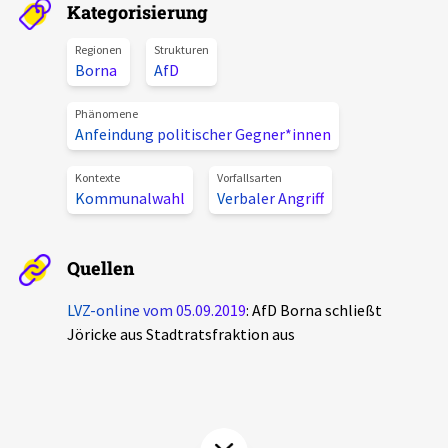
Kategorisierung
Aktuelles
Regionen
Strukturen
Borna
AfD
Alle Beiträge
Über uns
Veranstaltungen
Phänomene
Anfeindung politischer Gegner*innen
Projektbeschreibung
Pressemitteilungen
Kontakt
Kontexte
Vorfallsarten
Podcasts
Kommunalwahl
Verbaler Angriff
Unterstützer_innen
Spenden
Quellen
chronik.LE in der Presse
LVZ-online vom 05.09.2019
: AfD Borna schließt
Jöricke aus Stadtratsfraktion aus