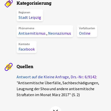
Kategorisierung
Aktuelles
Regionen
Stadt Leipzig
Alle Beiträge
Über uns
Veranstaltungen
Phänomene
Vorfallsarten
Antisemitismus
,
Neonazismus
Online
Projektbeschreibung
Pressemitteilungen
Kontakt
Kontexte
Podcasts
Facebook
Unterstützer_innen
Spenden
Quellen
chronik.LE in der Presse
Antwort auf die Kleine Anfrage, Drs.-Nr.: 6/9142:
"Antisemitische Überfälle, Sachbeschädigungen,
Leugnung der Shoa und andere antisemitische
Straftaten im Monat März 2017" (S. 2)