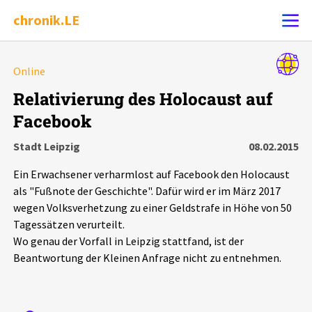
chronik.LE
Alle Ereignisse
Online
Ereignis melden
7502
Ereignisse
Relativierung des Holocaust auf
Facebook
Chronik
Ereignisse
Statistik
Stadt Leipzig
08.02.2015
Exportieren
?
Filter Erklärungen
Dossiers
Ein Erwachsener verharmlost auf Facebook den Holocaust
als "Fußnote der Geschichte". Dafür wird er im März 2017
Leipziger Zustände
wegen Volksverhetzung zu einer Geldstrafe in Höhe von 50
Tagessätzen verurteilt.
Wo genau der Vorfall in Leipzig stattfand, ist der
Schlaglichter
Beantwortung der Kleinen Anfrage nicht zu entnehmen.
Phänomene