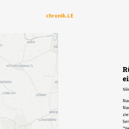
chronik.LE
R
e
Sü
Na
Nac
zie
Sei
"Ve