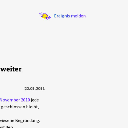
Ereignis melden
weiter
Statistik
Exportieren
?
Filter Erklärungen
22.01.2011
. November 2010
jede
 geschlossen bleibt,
ewiesene Begründung:
auf den