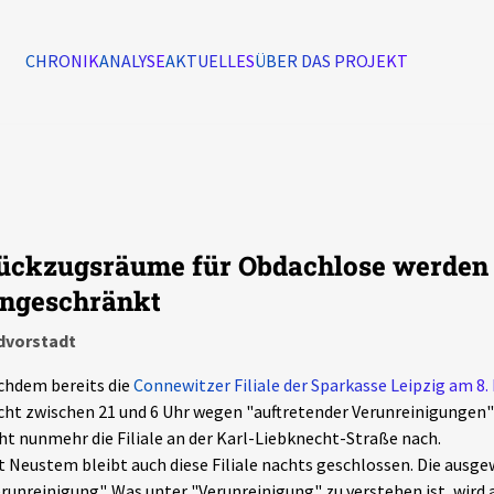
CHRONIK
ANALYSE
AKTUELLES
ÜBER DAS PROJEKT
Alle Ereignisse
7502
Ereignisse
ückzugsräume für Obdachlose werden 
Ereignisse
ingeschränkt
dvorstadt
chdem bereits die
Connewitzer Filiale der Sparkasse Leipzig am 8
ht zwischen 21 und 6 Uhr wegen "auftretender Verunreinigungen"
ht nunmehr die Filiale an der Karl-Liebknecht-Straße nach.
t Neustem bleibt auch diese Filiale nachts geschlossen. Die ausg
runreinigung". Was unter "Verunreinigung" zu verstehen ist, wird 