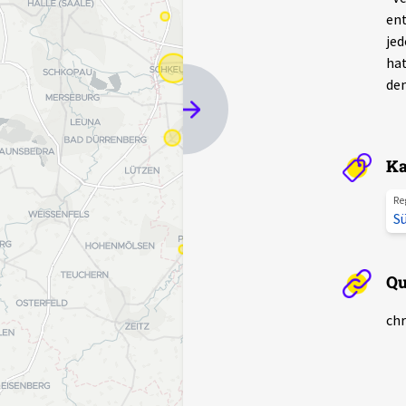
ent
jed
hat
dem
Ka
Re
S
Qu
chr