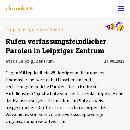
chronik.LE
Alle Ereignisse
Propaganda, Verbaler Angriff
Ereignis melden
7502
Ereignisse
Rufen verfassungsfeindlicher
Parolen in Leipziger Zentrum
Chronik
Ereignisse
Statistik
Stadt Leipzig, Zentrum
27.08.2023
Exportieren
?
Filter Erklärungen
Dossiers
Gegen Mittag läuft ein 28-Jähriger in Richtung der
Thomaskirche, wirft dabei Flaschen und ruft
Leipziger Zustände
verfassungsfeindliche Parolen. Durch Kräfte des
Fachdienstes Objektschutz wird der Tatverdächtige in Höhe
der Hainstraße gestellt und ihm ein Platzverweis
Schlaglichter
ausgesprochen. Der Täter muss sich nun wegen des
Verwendens von Kennzeichen verfassungswidriger
Phänomene
Organisationen verantworten.