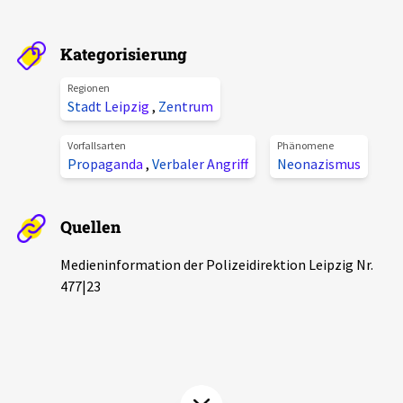
Aktuelles
Kategorisierung
Alle Beiträge
Über uns
Regionen
Veranstaltungen
Stadt Leipzig
,
Zentrum
Projektbeschreibung
Pressemitteilungen
Vorfallsarten
Phänomene
Kontakt
Propaganda
,
Verbaler Angriff
Neonazismus
Podcasts
Unterstützer_innen
Quellen
Spenden
Medieninformation der Polizeidirektion Leipzig Nr.
chronik.LE in der Presse
477|23