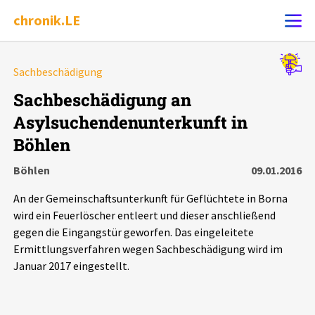
chronik.LE
Alle Ereignisse
Sachbeschädigung
Ereignis melden
7502
Ereignisse
Sachbeschädigung an
Asylsuchendenunterkunft in
Chronik
Ereignisse
Statistik
Böhlen
Exportieren
?
Filter Erklärungen
Dossiers
Böhlen
09.01.2016
An der Gemeinschaftsunterkunft für Geflüchtete in Borna
Leipziger Zustände
wird ein Feuerlöscher entleert und dieser anschließend
gegen die Eingangstür geworfen. Das eingeleitete
Schlaglichter
Ermittlungsverfahren wegen Sachbeschädigung wird im
Januar 2017 eingestellt.
Phänomene