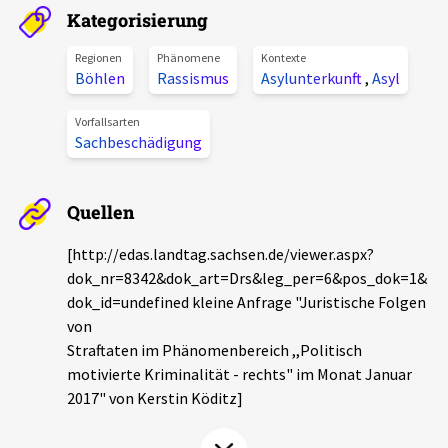
Kategorisierung
Aktuelles
Regionen
Phänomene
Kontexte
Alle Beiträge
Böhlen
Rassismus
Asylunterkunft
,
Asyl
Über uns
Veranstaltungen
Vorfallsarten
Projektbeschreibung
Sachbeschädigung
Pressemitteilungen
Kontakt
Podcasts
Quellen
Unterstützer_innen
[http://edas.landtag.sachsen.de/viewer.aspx?
Spenden
dok_nr=8342&dok_art=Drs&leg_per=6&pos_dok=1&
chronik.LE in der Presse
dok_id=undefined kleine Anfrage "Juristische Folgen
von
Straftaten im Phänomenbereich ,,Politisch
motivierte Kriminalität - rechts" im Monat Januar
2017" von Kerstin Köditz]