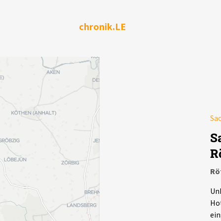
chronik.LE
Sa
S
R
Rö
Unb
Hot
ein