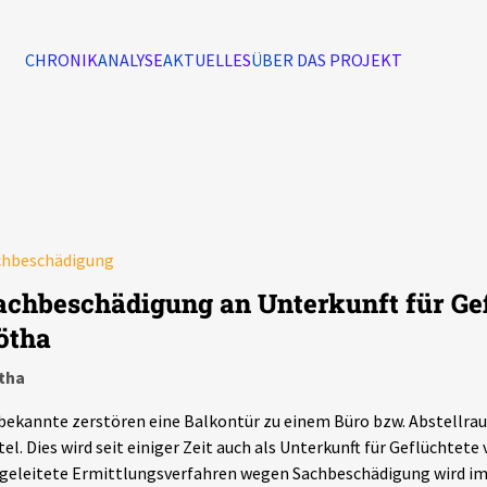
CHRONIK
ANALYSE
AKTUELLES
ÜBER DAS PROJEKT
Alle Ereignisse
7502
Ereignisse
chbeschädigung
Ereignisse
achbeschädigung an Unterkunft für Gef
ötha
tha
ekannte zerstören eine Balkontür zu einem Büro bzw. Abstellra
el. Dies wird seit einiger Zeit auch als Unterkunft für Geflüchtete
geleitete Ermittlungsverfahren wegen Sachbeschädigung wird im