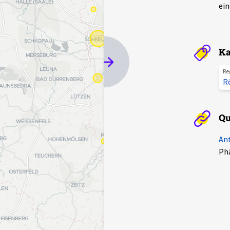
ein
Ka
Re
R
Qu
Ant
Phä