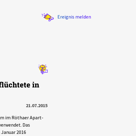
Ereignis melden
Statistik
lüchtete in
Exportieren
?
Filter Erklärungen
21.07.2015
um im Röthaer Apart-
 verwendet. Das
 Januar 2016