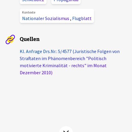
Aktuelles
Kontexte
Nationaler Sozialismus
,
Flugblatt
Alle Beiträge
Über uns
Veranstaltungen
Quellen
Projektbeschreibung
Pressemitteilungen
Kl. Anfrage Drs.Nr.: 5/4577 (Juristische Folgen von
Kontakt
Podcasts
Straftaten im Phänomenbereich "Politisch
Unterstützer_innen
motivierte Kriminalität - rechts" im Monat
Dezember 2010)
Spenden
chronik.LE in der Presse