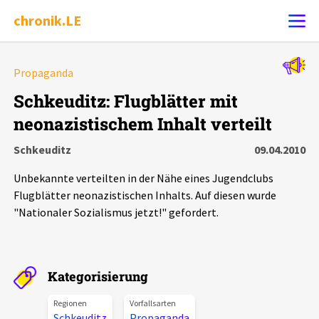
chronik.LE
Alle Ereignisse
Propaganda
Ereignis melden
7502
Ereignisse
Schkeuditz: Flugblätter mit
neonazistischem Inhalt verteilt
Chronik
Ereignisse
Statistik
Schkeuditz
09.04.2010
Exportieren
?
Filter Erklärungen
Dossiers
Unbekannte verteilten in der Nähe eines Jugendclubs
Flugblätter neonazistischen Inhalts. Auf diesen wurde
Leipziger Zustände
"Nationaler Sozialismus jetzt!" gefordert.
Schlaglichter
Kategorisierung
Phänomene
Regionen
Vorfallsarten
Schkeuditz
Propaganda