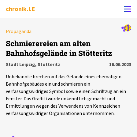
chronik.LE
Alle Ereignisse
Propaganda
Ereignis melden
7502
Ereignisse
Schmierereien am alten
Bahnhofsgelände in Stötteritz
Chronik
Ereignisse
Statistik
Stadt Leipzig, Stötteritz
16.06.2023
Exportieren
?
Filter Erklärungen
Dossiers
Unbekannte brechen auf das Gelände eines ehemaligen
Bahnhofgebäudes ein und schmieren ein
Leipziger Zustände
verfassungswidriges Symbol sowie einen Schriftzug an ein
Fenster. Das Graffiti wurde unkenntlich gemacht und
Ermittlungen wegen des Verwendens von Kennzeichen
Schlaglichter
verfassungswidriger Organisationen unternommen.
Phänomene