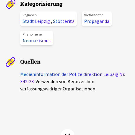
Kategorisierung
Aktuelles
Regionen
Vorfallsarten
Stadt Leipzig
,
Stötteritz
Propaganda
Alle Beiträge
Über uns
Veranstaltungen
Phänomene
Neonazismus
Projektbeschreibung
Pressemitteilungen
Kontakt
Podcasts
Quellen
Unterstützer_innen
Medieninformation der Polizeidirektion Leipzig Nr.
Spenden
342|23
: Verwenden von Kennzeichen
verfassungswidriger Organisationen
chronik.LE in der Presse