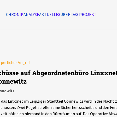
CHRONIK
ANALYSE
AKTUELLES
ÜBER DAS PROJEKT
Alle Ereignisse
7502
Ereignisse
perlicher Angriff
Ereignisse
chüsse auf Abgeordnetenbüro Linxxnet
onnewitz
nnewitz
 das Linxxnet im Leipziger Stadtteil Connewitz wird in der Nacht
chossen. Zwei Kugeln treffen eine Sicherheitsscheibe und den Fe
zeit hält sich niemand in den Büroräumen auf. Das Operative A