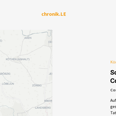
chronik.LE
Kör
S
C
Co
Auf
ges
Tat