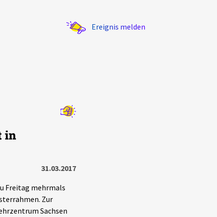
Ereignis melden
Statistik
 in
Exportieren
?
Filter Erklärungen
31.03.2017
 zu Freitag mehrmals
nsterrahmen. Zur
bwehrzentrum Sachsen