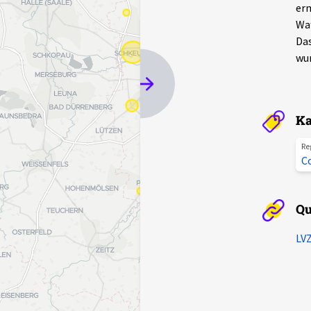
erm
Waf
Das
wur
Ka
Re
C
Qu
LVZ