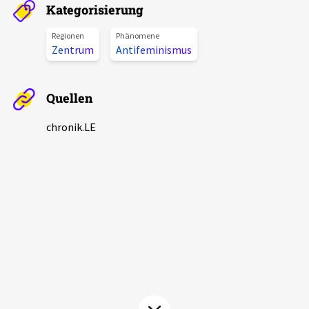
Kategorisierung
Aktuelles
Regionen
Phänomene
Zentrum
Antifeminismus
Alle Beiträge
Über uns
Veranstaltungen
Projektbeschreibung
Quellen
Pressemitteilungen
Kontakt
chronik.LE
Podcasts
Unterstützer_innen
Spenden
chronik.LE in der Presse