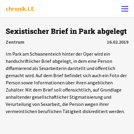
chronik.LE
Alle Ereignisse
Sexistischer Brief in Park abgelegt
Ereignis melden
7502
Ereignisse
Zentrum
16.02.2019
Im Park am Schwanenteich hinter der Oper wird ein
Chronik
Ereignisse
Statistik
handschriftlicher Brief abgelegt, in dem eine Person
diffamierend als Sexarbeiterin darstellt und öffentlich
Exportieren
?
Filter Erklärungen
Dossiers
gemacht wird. Auf dem Brief befindet sich auch ein Foto der
Person sowie Informationen über ihren angeblichen
Leipziger Zustände
Zuhälter. Mit dem Brief soll offensichtlich, auf Grundlage
anhaltender gesellschaftlicher Stigmatisierung und
Verurteilung von Sexarbeit, die Person wegen ihrer
Schlaglichter
vermeintlichen beruflichen Tätigkeit diskreditiert werden.
Phänomene