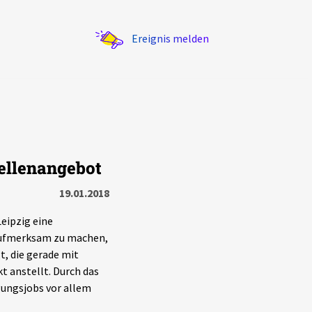
Ereignis melden
tellenangebot
Statistik
19.01.2018
Exportieren
?
Filter Erklärungen
Leipzig eine
 aufmerksam zu machen,
t, die gerade mit
t anstellt. Durch das
igungsjobs vor allem