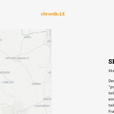
chronik.LE
S
Sta
Der
"pr
tei
ein
tei
Fra