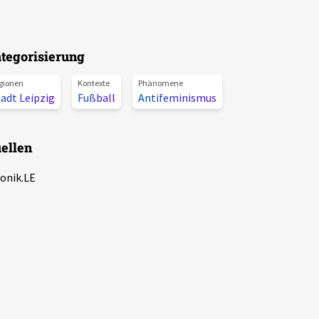
tegorisierung
gionen
Kontexte
Phänomene
adt Leipzig
Fußball
Antifeminismus
ellen
onik.LE