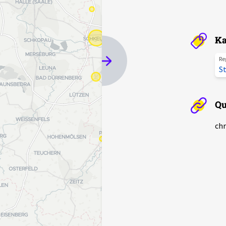
Ka
Re
St
Qu
chr