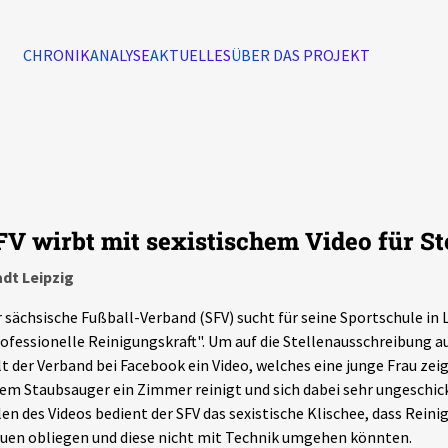
CHRONIK
ANALYSE
AKTUELLES
ÜBER DAS PROJEKT
Alle Ereignisse
7502
Ereignisse
FV wirbt mit sexistischem Video für S
Ereignisse
dt Leipzig
 sächsische Fußball-Verband (SFV) sucht für seine Sportschule in 
ofessionelle Reinigungskraft". Um auf die Stellenausschreibung
lt der Verband bei Facebook ein Video, welches eine junge Frau zeig
em Staubsauger ein Zimmer reinigt und sich dabei sehr ungeschick
len des Videos bedient der SFV das sexistische Klischee, dass Rein
uen obliegen und diese nicht mit Technik umgehen könnten.