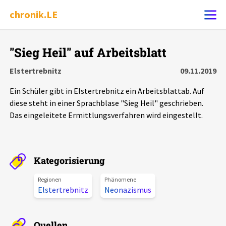
chronik.LE
Alle Ereignisse
"Sieg Heil" auf Arbeitsblatt
Ereignis melden
7502
Ereignisse
Elstertrebnitz
09.11.2019
Ein Schüler gibt in Elstertrebnitz ein Arbeitsblattab. Auf
Chronik
Ereignisse
Statistik
diese steht in einer Sprachblase "Sieg Heil" geschrieben.
Das eingeleitete Ermittlungsverfahren wird eingestellt.
Exportieren
?
Filter Erklärungen
Dossiers
Leipziger Zustände
Kategorisierung
Schlaglichter
Regionen
Phänomene
Elstertrebnitz
Neonazismus
Phänomene
Quellen