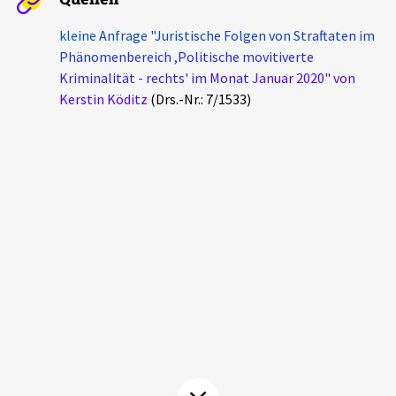
Aktuelles
kleine Anfrage "Juristische Folgen von Straftaten im
Phänomenbereich ,Politische movitiverte
Alle Beiträge
Über uns
Kriminalität - rechts' im Monat Januar 2020" von
Kerstin Köditz
(Drs.-Nr.: 7/1533)
Veranstaltungen
Projektbeschreibung
Pressemitteilungen
Kontakt
Podcasts
Unterstützer_innen
Spenden
chronik.LE in der Presse