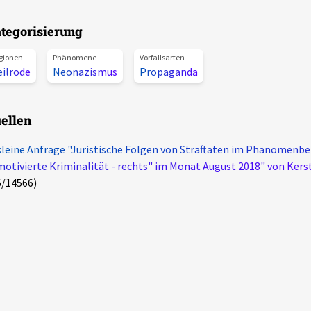
tegorisierung
gionen
Phänomene
Vorfallsarten
eilrode
Neonazismus
Propaganda
ellen
kleine Anfrage "Juristische Folgen von Straftaten im Phänomenber
motivierte Kriminalität - rechts" im Monat August 2018" von Kers
6/14566)