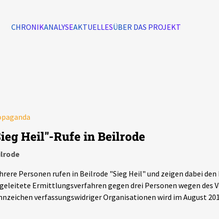
CHRONIK
ANALYSE
AKTUELLES
ÜBER DAS PROJEKT
Alle Ereignisse
7502
Ereignisse
opaganda
Ereignisse
Sieg Heil"-Rufe in Beilrode
ilrode
rere Personen rufen in Beilrode "Sieg Heil" und zeigen dabei den 
geleitete Ermittlungsverfahren gegen drei Personen wegen des 
nzeichen verfassungswidriger Organisationen wird im August 2018