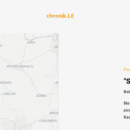
chronik.LE
Pr
"
Be
Meh
ein
Ken