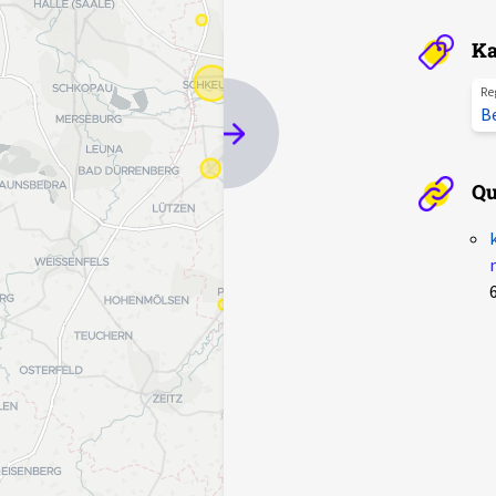
Ka
Re
B
Qu