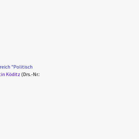
eich "Politisch
tin Köditz
(Drs.-Nr.: