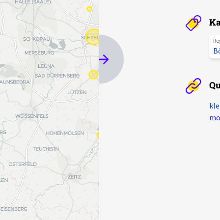
Ka
Re
B
Qu
kle
mot