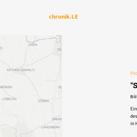
chronik.LE
Pr
"
Bö
Ein
des
in 