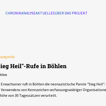
CHRONIK
ANALYSE
AKTUELLES
ÜBER DAS PROJEKT
Alle Ereignisse
7502
Ereignisse
opaganda
Ereignisse
Sieg Heil"-Rufe in Böhlen
hlen
 Erwachsener ruft in Böhlen die neonazistische Parole "Sieg Heil".
 Verwendens von Kennzeichen verfassungswidriger Organisationen
Höhe von 30 Tagessätzen verurteilt.