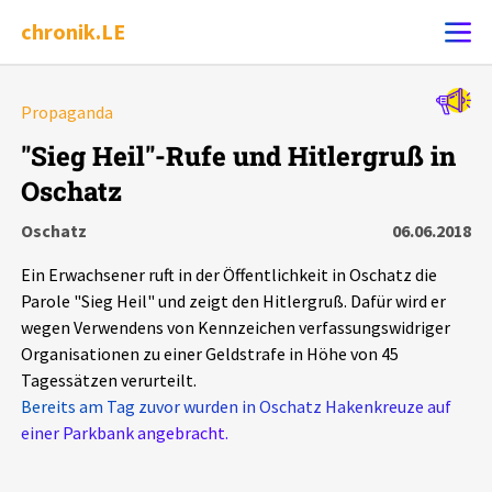
chronik.LE
Alle Ereignisse
Propaganda
Ereignis melden
7502
Ereignisse
"Sieg Heil"-Rufe und Hitlergruß in
Oschatz
Chronik
Ereignisse
Statistik
Oschatz
06.06.2018
Exportieren
?
Filter Erklärungen
Dossiers
Ein Erwachsener ruft in der Öffentlichkeit in Oschatz die
Parole "Sieg Heil" und zeigt den Hitlergruß. Dafür wird er
Leipziger Zustände
wegen Verwendens von Kennzeichen verfassungswidriger
Organisationen zu einer Geldstrafe in Höhe von 45
Tagessätzen verurteilt.
Schlaglichter
Bereits am Tag zuvor wurden in Oschatz Hakenkreuze auf
einer Parkbank angebracht.
Phänomene