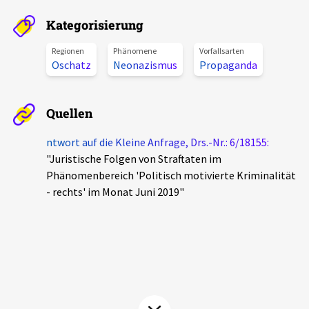
Aktuelles
Kategorisierung
Alle Beiträge
Regionen
Phänomene
Vorfallsarten
Über uns
Oschatz
Neonazismus
Propaganda
Veranstaltungen
Projektbeschreibung
Pressemitteilungen
Quellen
Kontakt
Podcasts
ntwort auf die Kleine Anfrage, Drs.-Nr.: 6/18155:
Unterstützer_innen
"Juristische Folgen von Straftaten im
Phänomenbereich 'Politisch motivierte Kriminalität
Spenden
- rechts' im Monat Juni 2019"
chronik.LE in der Presse