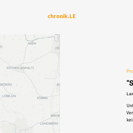
chronik.LE
Pr
"
La
Unb
Ver
kei