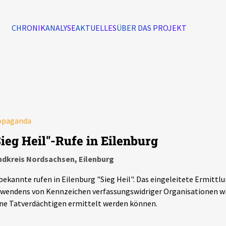
CHRONIK
ANALYSE
AKTUELLES
ÜBER DAS PROJEKT
Alle Ereignisse
7502
Ereignisse
opaganda
Ereignisse
Sieg Heil"-Rufe in Eilenburg
ndkreis Nordsachsen, Eilenburg
ekannte rufen in Eilenburg "Sieg Heil". Das eingeleitete Ermitt
wendens von Kennzeichen verfassungswidriger Organisationen wir
ne Tatverdächtigen ermittelt werden können.