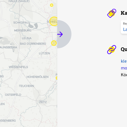
Ka
Re
L
Qu
kle
mot
Kö