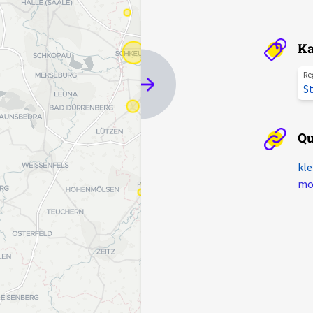
Ka
Re
St
Qu
kle
mot