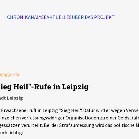
CHRONIK
ANALYSE
AKTUELLES
ÜBER DAS PROJEKT
Alle Ereignisse
7502
Ereignisse
opaganda
Ereignisse
Sieg Heil"-Rufe in Leipzig
dt Leipzig
 Erwachsener ruft in Leipzig "Sieg Heil". Dafür wird er wegen Verw
nzeichen verfassungswidriger Organisationen zu einer Geldstrafe
essätzen verurteilt. Bei der Strafzumessung wird das politische 
ücksichtigt.