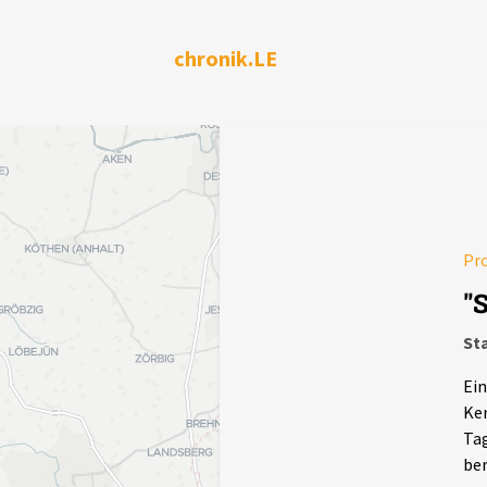
chronik.LE
Pr
"
Sta
Ein
Ken
Tag
ber