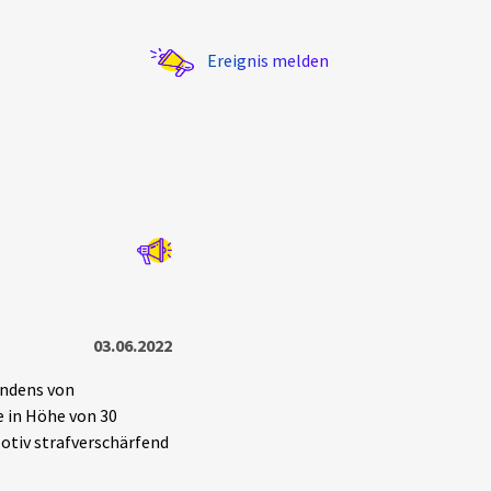
Ereignis melden
Statistik
Exportieren
?
Filter Erklärungen
03.06.2022
endens von
 in Höhe von 30
Motiv strafverschärfend