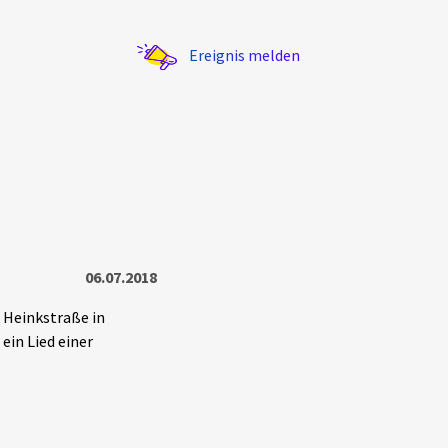
Ereignis melden
Statistik
06.07.2018
Exportieren
?
Filter Erklärungen
r Heinkstraße in
in Lied einer