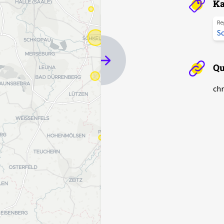
Ka
Re
S
Qu
chr