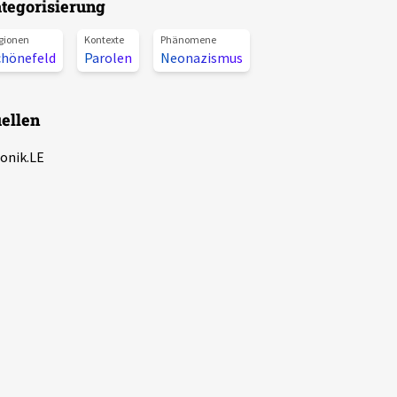
tegorisierung
gionen
Kontexte
Phänomene
chönefeld
Parolen
Neonazismus
ellen
onik.LE