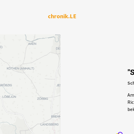
chronik.LE
"
Sc
Am 
Ric
bek