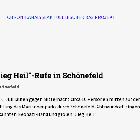
CHRONIK
ANALYSE
AKTUELLES
ÜBER DAS PROJEKT
Alle Ereignisse
7502
Ereignisse
Sieg Heil"-Rufe in Schönefeld
Ereignisse
hönefeld
6. Juli laufen gegen Mitternacht circa 10 Personen mitten auf de
htung des Mariannenparks durch Schönefeld-Abtnaundorf, singen e
annten Neonazi-Band und grölen "Sieg Heil".