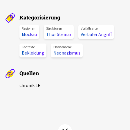
Aktuelles
Kategorisierung
Alle Beiträge
Über uns
Regionen
Strukturen
Vorfallsarten
Veranstaltungen
Mockau
Thor Steinar
Verbaler Angriff
Projektbeschreibung
Pressemitteilungen
Kontexte
Phänomene
Kontakt
Bekleidung
Neonazismus
Podcasts
Unterstützer_innen
Quellen
Spenden
chronik.LE
chronik.LE in der Presse