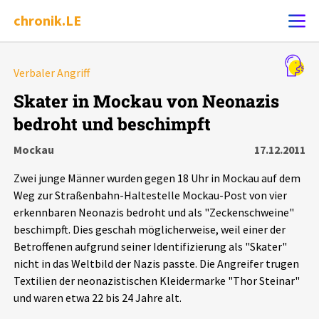
chronik.LE
Alle Ereignisse
Verbaler Angriff
Ereignis melden
7502
Ereignisse
Skater in Mockau von Neonazis
bedroht und beschimpft
Chronik
Ereignisse
Statistik
Mockau
17.12.2011
Exportieren
?
Filter Erklärungen
Dossiers
Zwei junge Männer wurden gegen 18 Uhr in Mockau auf dem
Weg zur Straßenbahn-Haltestelle Mockau-Post von vier
Leipziger Zustände
erkennbaren Neonazis bedroht und als "Zeckenschweine"
beschimpft. Dies geschah möglicherweise, weil einer der
Betroffenen aufgrund seiner Identifizierung als "Skater"
Schlaglichter
nicht in das Weltbild der Nazis passte. Die Angreifer trugen
Textilien der neonazistischen Kleidermarke "Thor Steinar"
Phänomene
und waren etwa 22 bis 24 Jahre alt.