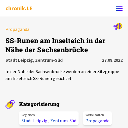
chronik.LE
Alle Ereignisse
Propaganda
Ereignis melden
7502
Ereignisse
SS-Runen am Inselteich in der
Nähe der Sachsenbrücke
Chronik
Ereignisse
Statistik
Stadt Leipzig, Zentrum-Süd
27.08.2022
Exportieren
?
Filter Erklärungen
Dossiers
In der Nähe der Sachsenbrücke werden an einer Sitzgruppe
am Inselteich SS-Runen gesichtet.
Leipziger Zustände
Schlaglichter
Kategorisierung
Regionen
Vorfallsarten
Phänomene
Stadt Leipzig
,
Zentrum-Süd
Propaganda