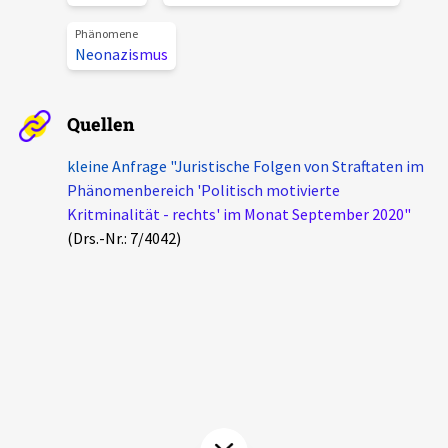
Aktuelles
Phänomene
Neonazismus
Alle Beiträge
Über uns
Veranstaltungen
Quellen
Projektbeschreibung
Pressemitteilungen
kleine Anfrage "Juristische Folgen von Straftaten im
Kontakt
Phänomenbereich 'Politisch motivierte
Podcasts
Kritminalität - rechts' im Monat September 2020"
Unterstützer_innen
(Drs.-Nr.: 7/4042)
Spenden
chronik.LE in der Presse