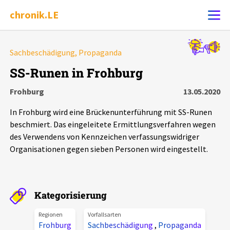
chronik.LE
Alle Ereignisse
Sachbeschädigung, Propaganda
Ereignis melden
7502
Ereignisse
SS-Runen in Frohburg
Frohburg
13.05.2020
Chronik
Ereignisse
Statistik
In Frohburg wird eine Brückenunterführung mit SS-Runen
Exportieren
?
Filter Erklärungen
Dossiers
beschmiert. Das eingeleitete Ermittlungsverfahren wegen
des Verwendens von Kennzeichen verfassungswidriger
Organisationen gegen sieben Personen wird eingestellt.
Leipziger Zustände
Schlaglichter
Kategorisierung
Phänomene
Regionen
Vorfallsarten
Frohburg
Sachbeschädigung
,
Propaganda