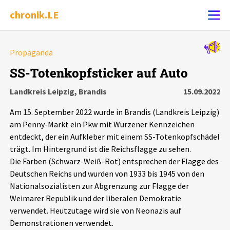
chronik.LE
Alle Ereignisse
Propaganda
Ereignis melden
7502
Ereignisse
SS-Totenkopfsticker auf Auto
Landkreis Leipzig, Brandis
15.09.2022
Chronik
Ereignisse
Statistik
Am 15. September 2022 wurde in Brandis (Landkreis Leipzig)
Exportieren
?
Filter Erklärungen
Dossiers
am Penny-Markt ein Pkw mit Wurzener Kennzeichen
entdeckt, der ein Aufkleber mit einem SS-Totenkopfschädel
trägt. Im Hintergrund ist die Reichsflagge zu sehen.
Leipziger Zustände
Die Farben (Schwarz-Weiß-Rot) entsprechen der Flagge des
Deutschen Reichs und wurden von 1933 bis 1945 von den
Schlaglichter
Nationalsozialisten zur Abgrenzung zur Flagge der
Weimarer Republik und der liberalen Demokratie
Phänomene
verwendet. Heutzutage wird sie von Neonazis auf
Demonstrationen verwendet.