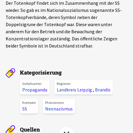
Der Totenkopf findet sich im Zusammenhang mit der SS
Aktuelles
wieder. So gab es im Nationalsozialismus sogenannte SS-
Totenkopfverbände, deren Symbol neben der
Alle Beiträge
Doppelsigrune der Totenkopf war. Diese waren unter
Über uns
anderem für den Betrieb und die Bewachung der
Veranstaltungen
Konzentrationslager zuständig. Das öffentliche Zeigen
Projektbeschreibung
beider Symbole ist in Deutschland strafbar.
Pressemitteilungen
Kontakt
Podcasts
Unterstützer_innen
Kategorisierung
Spenden
Vorfallsarten
Regionen
chronik.LE in der Presse
Propaganda
Landkreis Leipzig
,
Brandis
Kontexte
Phänomene
SS
Neonazismus
Quellen