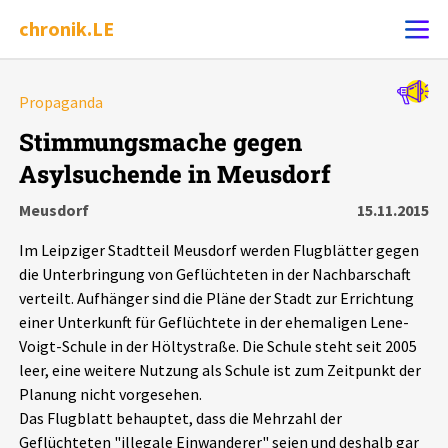
chronik.LE
Alle Ereignisse
Propaganda
Ereignis melden
7502
Ereignisse
Stimmungsmache gegen
Asylsuchende in Meusdorf
Chronik
Ereignisse
Statistik
Meusdorf
15.11.2015
Exportieren
?
Filter Erklärungen
Dossiers
Im Leipziger Stadtteil Meusdorf werden Flugblätter gegen
die Unterbringung von Geflüchteten in der Nachbarschaft
Leipziger Zustände
verteilt. Aufhänger sind die Pläne der Stadt zur Errichtung
einer Unterkunft für Geflüchtete in der ehemaligen Lene-
Voigt-Schule in der Höltystraße. Die Schule steht seit 2005
Schlaglichter
leer, eine weitere Nutzung als Schule ist zum Zeitpunkt der
Planung nicht vorgesehen.
Phänomene
Das Flugblatt behauptet, dass die Mehrzahl der
Geflüchteten "illegale Einwanderer" seien und deshalb gar