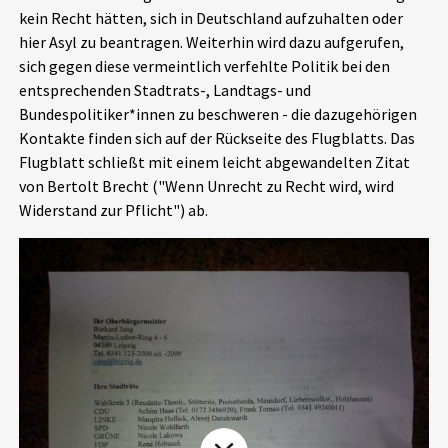
kein Recht hätten, sich in Deutschland aufzuhalten oder
Aktuelles
hier Asyl zu beantragen. Weiterhin wird dazu aufgerufen,
sich gegen diese vermeintlich verfehlte Politik bei den
Alle Beiträge
Über uns
entsprechenden Stadtrats-, Landtags- und
Bundespolitiker*innen zu beschweren - die dazugehörigen
Veranstaltungen
Kontakte finden sich auf der Rückseite des Flugblatts. Das
Projektbeschreibung
Pressemitteilungen
Flugblatt schließt mit einem leicht abgewandelten Zitat
Kontakt
von Bertolt Brecht ("Wenn Unrecht zu Recht wird, wird
Podcasts
Widerstand zur Pflicht") ab.
Unterstützer_innen
Spenden
chronik.LE in der Presse